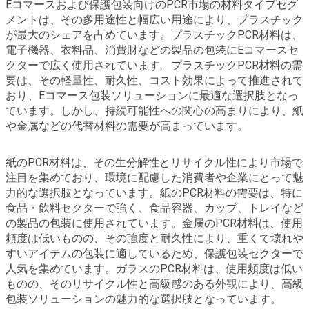
Eコマースおよび保護包装向けのPCR市場の材料タイプセグ
メントは、その多用途性と幅広い用途により、プラスチック
が最大のシェアを占めています。プラスチックPCR材料は、
電子機器、衣料品、消費財などの製品の包装にEコマースセ
クターで広く使用されています。プラスチックPCR材料の需
要は、その軽量性、耐久性、コスト効果によって推進されて
おり、Eコマース包装ソリューションに最適な選択肢となっ
ています。しかし、持続可能性への関心の高まりにより、紙
や金属などの代替材料の需要が高まっています。
紙のPCR材料は、その生分解性とリサイクル性により市場で
注目を集めており、環境に配慮した消費者や企業にとって魅
力的な選択肢となっています。紙のPCR材料の需要は、特に
食品・飲料セクターで強く、食品容器、カップ、トレイなど
の製品の包装に使用されています。金属のPCR材料は、使用
頻度は低いものの、その強度と耐久性により、重くて壊れや
すいアイテムの包装に適しているため、保護包装セクターで
人気を集めています。ガラスのPCR材料は、使用頻度は低い
ものの、そのリサイクル性と高級感のある外観により、高級
包装ソリューションの魅力的な選択肢となっています。