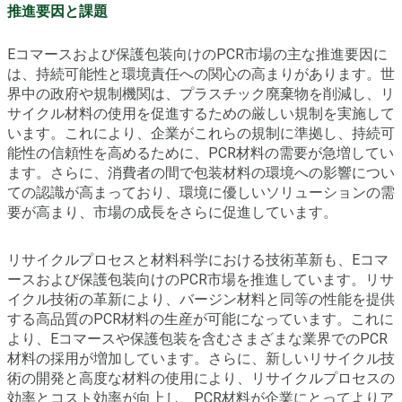
推進要因と課題
Eコマースおよび保護包装向けのPCR市場の主な推進要因に
は、持続可能性と環境責任への関心の高まりがあります。世
界中の政府や規制機関は、プラスチック廃棄物を削減し、リ
サイクル材料の使用を促進するための厳しい規制を実施して
います。これにより、企業がこれらの規制に準拠し、持続可
能性の信頼性を高めるために、PCR材料の需要が急増してい
ます。さらに、消費者の間で包装材料の環境への影響につい
ての認識が高まっており、環境に優しいソリューションの需
要が高まり、市場の成長をさらに促進しています。
リサイクルプロセスと材料科学における技術革新も、Eコマ
ースおよび保護包装向けのPCR市場を推進しています。リサ
イクル技術の革新により、バージン材料と同等の性能を提供
する高品質のPCR材料の生産が可能になっています。これに
より、Eコマースや保護包装を含むさまざまな業界でのPCR
材料の採用が増加しています。さらに、新しいリサイクル技
術の開発と高度な材料の使用により、リサイクルプロセスの
効率とコスト効率が向上し、PCR材料が企業にとってよりア