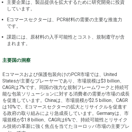
主要企業は、製品提供を拡大するために研究開発に投資
しています。
Eコマースセクターは、PCR材料の需要の主要な推進力
です。
課題には、原材料の入手可能性とコスト、規制遵守が含
まれます。
主要国の洞察
Eコマースおよび保護包装向けのPCR市場では、United
Statesが主要なプレーヤーであり、市場規模は$3 billion、
CAGRは7%です。同国の強力な規制フレームワークと持続可
能な包装ソリューションに対する消費者の需要が市場の成長
を促進しています。Chinaは、市場規模が$2.5 billion、CAGR
は10%で、Eコマースセクターの拡大とリサイクルを促進す
る政府の取り組みにより急成長しています。Germanyは、市
場規模が$1.8 billion、CAGRは6%で、持続可能性とリサイク
ル技術の革新に強く焦点を当てたヨーロッパ市場の主要プレ