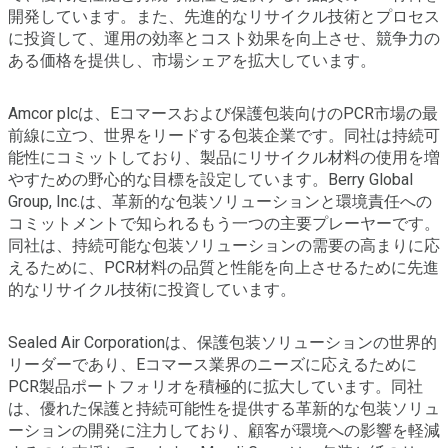
開発しています。また、先進的なリサイクル技術とプロセス
に投資して、運用の効率とコスト効果を向上させ、競争力の
ある価格を提供し、市場シェアを拡大しています。
Amcor plcは、Eコマースおよび保護包装向けのPCR市場の最
前線に立つ、世界をリードする包装企業です。同社は持続可
能性にコミットしており、製品にリサイクル材料の使用を増
やすための野心的な目標を設定しています。Berry Global
Group, Inc.は、革新的な包装ソリューションと環境責任への
コミットメントで知られるもう一つの主要プレーヤーです。
同社は、持続可能な包装ソリューションの需要の高まりに応
えるために、PCR材料の品質と性能を向上させるために先進
的なリサイクル技術に投資しています。
Sealed Air Corporationは、保護包装ソリューションの世界的
リーダーであり、Eコマース業界のニーズに応えるために
PCR製品ポートフォリオを積極的に拡大しています。同社
は、優れた保護と持続可能性を提供する革新的な包装ソリュ
ーションの開発に注力しており、顧客が環境への影響を軽減