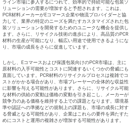
ライン市場に参入するにつれて、効率的で持続可能な包装ソ
リューションの需要が増加すると予想されます。これは、
PCR材料メーカーがEコマース企業や物流プロバイダーと協
力して、業界の特定のニーズを満たすカスタマイズされた包
装ソリューションを開発するためのユニークな機会を提供し
ます。さらに、リサイクル技術の進歩により、高品質のPCR
材料の生産が可能になり、幅広い用途で使用できるようにな
り、市場の成長をさらに促進しています。
しかし、Eコマースおよび保護包装向けのPCR市場は、主に
原材料の入手可能性とコストに関連するいくつかの脅威にも
直面しています。PCR材料のリサイクルプロセスは複雑でコ
ストがかかる場合があり、市場プレーヤーの全体的な収益性
に影響を与える可能性があります。さらに、リサイクル可能
な材料の供給の変動は価格の変動を引き起こし、メーカーが
競争力のある価格を維持する上での課題となります。環境基
準や認証への準拠などの規制上の課題も、市場の成長に対す
る脅威となる可能性があり、企業はこれらの要件を満たすた
めにコストと運用の複雑さが増加する可能性があります。