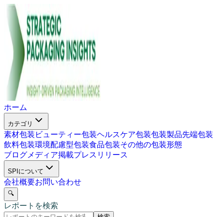
ホーム
カテゴリ
素材包装
ビューティー包装
ヘルスケア包装
包装製品
先端包装
飲料包装
環境配慮型包装
食品包装
その他の包装形態
ブログ
メディア掲載
プレスリリース
SPIについて
会社概要
お問い合わせ
🔍
レポートを検索
検索