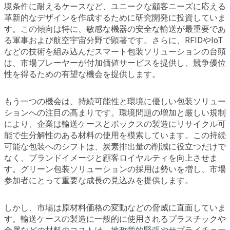
境条件に耐えるケースなど、ユニークな顧客ニーズに応える
革新的なデザインを作成するために研究開発に投資していま
す。この傾向は特に、敏感な機器の安全な輸送が最重要であ
る軍事および航空宇宙分野で顕著です。さらに、RFIDやIoT
などの技術を組み込んだスマート包装ソリューションの台頭
は、市場プレーヤーが付加価値サービスを提供し、競争優位
性を得るための有望な機会を提供します。
もう一つの機会は、持続可能性と環境に優しい包装ソリュー
ションへの注目の高まりです。環境問題の増加と厳しい規制
により、企業は輸送ケースとボックスの製造にリサイクル可
能で生分解性のある材料の使用を模索しています。この持続
可能な包装へのシフトは、炭素排出量の削減に役立つだけで
なく、ブランドイメージと顧客ロイヤルティを向上させま
す。グリーン包装ソリューションの採用は勢いを増し、市場
参加者にとって重要な成長の見込みを提供します。
しかし、市場は原材料価格の変動などの脅威に直面していま
す。輸送ケースの製造に一般的に使用されるプラスチックや