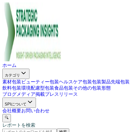
ホーム
カテゴリ
素材包装
ビューティー包装
ヘルスケア包装
包装製品
先端包装
飲料包装
環境配慮型包装
食品包装
その他の包装形態
ブログ
メディア掲載
プレスリリース
SPIについて
会社概要
お問い合わせ
🔍
レポートを検索
検索