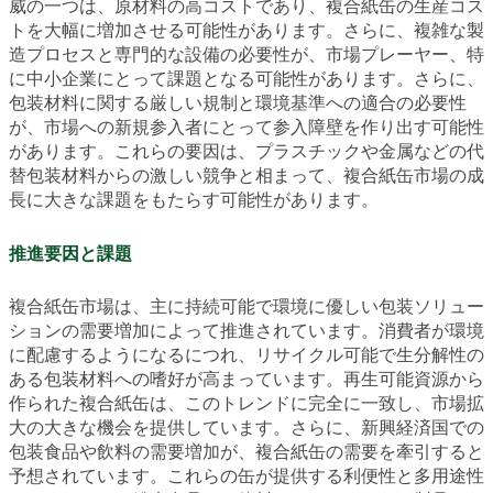
威の一つは、原材料の高コストであり、複合紙缶の生産コス
トを大幅に増加させる可能性があります。さらに、複雑な製
造プロセスと専門的な設備の必要性が、市場プレーヤー、特
に中小企業にとって課題となる可能性があります。さらに、
包装材料に関する厳しい規制と環境基準への適合の必要性
が、市場への新規参入者にとって参入障壁を作り出す可能性
があります。これらの要因は、プラスチックや金属などの代
替包装材料からの激しい競争と相まって、複合紙缶市場の成
長に大きな課題をもたらす可能性があります。
推進要因と課題
複合紙缶市場は、主に持続可能で環境に優しい包装ソリュー
ションの需要増加によって推進されています。消費者が環境
に配慮するようになるにつれ、リサイクル可能で生分解性の
ある包装材料への嗜好が高まっています。再生可能資源から
作られた複合紙缶は、このトレンドに完全に一致し、市場拡
大の大きな機会を提供しています。さらに、新興経済国での
包装食品や飲料の需要増加が、複合紙缶の需要を牽引すると
予想されています。これらの缶が提供する利便性と多用途性