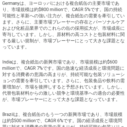
Germanyは、ヨーロッパにおける複合紙缶の主要市場であ
り、市場規模は約$800 millionで、CAGR 5%です。国の持続
可能性と革新への強い注力が、複合紙缶の需要を牽引してい
ます。さらに、主要市場プレーヤーの存在とパーソナルケア
および化粧品業界でのこれらの缶の採用拡大が、市場成長に
寄与しています。しかし、原材料の高コストと包装材料に関
する厳しい規制が、市場プレーヤーにとって大きな課題とな
っています。
Indiaは、複合紙缶の新興市場であり、市場規模は約$600
millionで、CAGR 7%です。国の急速な経済成長と環境問題に
対する消費者の意識の高まりが、持続可能な包装ソリューシ
ョンの需要を牽引しています。さらに、包装食品や飲料の需
要増加が、市場を後押しすると予想されています。しかし、
代替包装材料からの激しい競争と環境基準への適合の必要性
が、市場プレーヤーにとって大きな課題となっています。
Brazilは、複合紙缶のもう一つの新興市場であり、市場規模
は約$500 millionで、CAGR 6%です。国の経済成長と環境問
題に対する消費者の意識の高まりが、持続可能な包装ソリュ