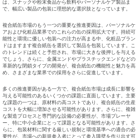
は、スナックや粉末食品から飲料やパーソナルケア製品ま
で、幅広い製品の包装に理想的な選択肢となっています。
複合紙缶市場のもう一つの重要な推進要因は、パーソナルケ
アおよび化粧品業界でのこれらの缶の採用拡大です。持続可
能性と環境に優しい包装への注力が高まる中、化粧品ブラン
ドはますます複合紙缶を選択して製品を包装しています。こ
のトレンドは続くと予想され、市場に大きな後押しを与える
でしょう。さらに、金属エンドやプラスチックエンドなどの
革新的な閉鎖タイプの開発が、複合紙缶の機能性と魅力を高
め、さまざまな業界での採用をさらに促進しています。
多くの推進要因がある一方で、複合紙缶市場は成長に影響を
与える可能性のあるいくつかの課題に直面しています。主要
な課題の一つは、原材料の高コストであり、複合紙缶の生産
コストを大幅に増加させる可能性があります。さらに、複雑
な製造プロセスと専門的な設備の必要性が、市場プレーヤ
ー、特に中小企業にとって課題となる可能性があります。さ
らに、包装材料に関する厳しい規制と環境基準への適合の必
要性が、市場への新規参入者にとって参入障壁を作り出す可