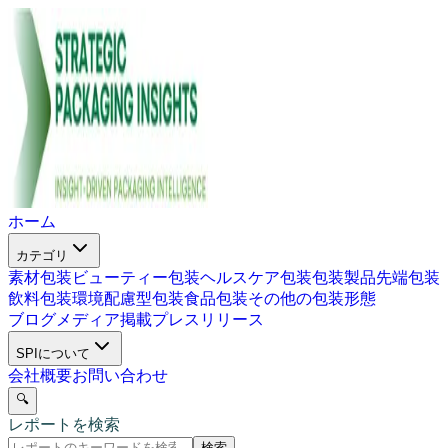
ホーム
カテゴリ
素材包装
ビューティー包装
ヘルスケア包装
包装製品
先端包装
飲料包装
環境配慮型包装
食品包装
その他の包装形態
ブログ
メディア掲載
プレスリリース
SPIについて
会社概要
お問い合わせ
🔍
レポートを検索
検索