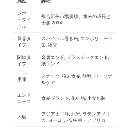
属性
詳細
レポー
複合紙缶市場規模、将来の成長と
トタイ
予測 2034
トル
製品タ
スパイラル巻き缶, コンボリュート
イプ
缶, 紙管
閉鎖タ
金属エンド, プラスチックエンド,
イプ
紙エンド
スナック, 粉末食品, 飲料, パーソナ
用途
ルケア
エンド
食品ブランド, 化粧品, 小売包装
ユース
アジア太平洋, 北米, ラテンアメリ
地域
カ, ヨーロッパ, 中東・アフリカ