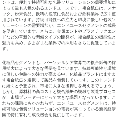
ントは、便利で持続可能な包装ソリューションの需要増加に
よって最も人気のあるエンドユースです。複合紙缶は、スナ
ック、粉末食品、飲料の包装に食品および飲料業界で広く使
用されています。持続可能性への注力と環境に優しい包装ソ
リューションの需要増加が、エンドユースセグメントの成長
を促進しています。さらに、金属エンドやプラスチックエン
ドなどの革新的な閉鎖タイプの開発が、複合紙缶の機能性と
魅力を高め、さまざまな業界での採用をさらに促進していま
す。
化粧品セグメントも、パーソナルケア業界での複合紙缶の採
用拡大によって大きな需要を見ています。持続可能性と環境
に優しい包装への注力が高まる中、化粧品ブランドはますま
す複合紙缶を選択して製品を包装しています。このトレンド
は続くと予想され、市場に大きな後押しを与えるでしょう。
しかし、原材料の高コストと複合紙缶の複雑な製造プロセス
が、市場プレーヤーにとって大きな課題となっています。こ
れらの課題にもかかわらず、エンドユースセグメントは、持
続可能な包装ソリューションの需要が高まっている新興経済
国で特に有利な成長機会を提供しています。