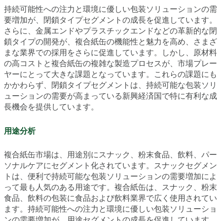
持続可能性への注力と環境に優しい包装ソリューションの需
要増加が、閉鎖タイプセグメントの成長を促進しています。
さらに、金属エンドやプラスチックエンドなどの革新的な閉
鎖タイプの開発が、複合紙缶の機能性と魅力を高め、さまざ
まな業界での採用をさらに促進しています。しかし、原材料
の高コストと複合紙缶の複雑な製造プロセスが、市場プレー
ヤーにとって大きな課題となっています。これらの課題にも
かかわらず、閉鎖タイプセグメントは、持続可能な包装ソリ
ューションの需要が高まっている新興経済国で特に有利な成
長機会を提供しています。
用途分析
複合紙缶市場は、用途別にスナック、粉末食品、飲料、パー
ソナルケアにセグメント化されています。スナックセグメン
トは、便利で持続可能な包装ソリューションの需要増加によ
って最も人気のある用途です。複合紙缶は、スナック、粉末
食品、飲料の包装に食品および飲料業界で広く使用されてい
ます。持続可能性への注力と環境に優しい包装ソリューショ
ンの需要増加が、用途セグメントの成長を促進しています。