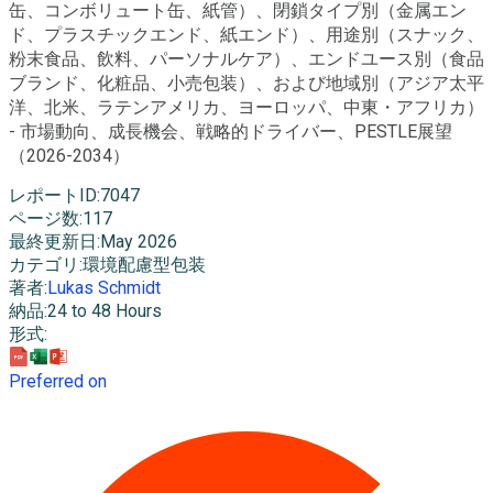
缶、コンボリュート缶、紙管）、閉鎖タイプ別（金属エン
ド、プラスチックエンド、紙エンド）、用途別（スナック、
粉末食品、飲料、パーソナルケア）、エンドユース別（食品
ブランド、化粧品、小売包装）、および地域別（アジア太平
洋、北米、ラテンアメリカ、ヨーロッパ、中東・アフリカ）
- 市場動向、成長機会、戦略的ドライバー、PESTLE展望
（2026-2034）
レポートID
:
7047
ページ数
:
117
最終更新日
:
May 2026
カテゴリ
:
環境配慮型包装
著者
:
Lukas Schmidt
納品
:
24 to 48 Hours
形式
:
Preferred on