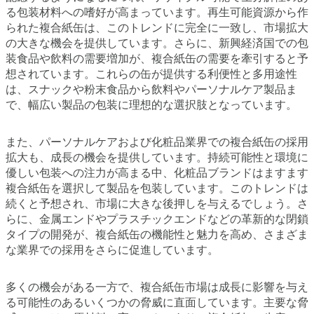
る包装材料への嗜好が高まっています。再生可能資源から作
られた複合紙缶は、このトレンドに完全に一致し、市場拡大
の大きな機会を提供しています。さらに、新興経済国での包
装食品や飲料の需要増加が、複合紙缶の需要を牽引すると予
想されています。これらの缶が提供する利便性と多用途性
は、スナックや粉末食品から飲料やパーソナルケア製品ま
で、幅広い製品の包装に理想的な選択肢となっています。
また、パーソナルケアおよび化粧品業界での複合紙缶の採用
拡大も、成長の機会を提供しています。持続可能性と環境に
優しい包装への注力が高まる中、化粧品ブランドはますます
複合紙缶を選択して製品を包装しています。このトレンドは
続くと予想され、市場に大きな後押しを与えるでしょう。さ
らに、金属エンドやプラスチックエンドなどの革新的な閉鎖
タイプの開発が、複合紙缶の機能性と魅力を高め、さまざま
な業界での採用をさらに促進しています。
多くの機会がある一方で、複合紙缶市場は成長に影響を与え
る可能性のあるいくつかの脅威に直面しています。主要な脅