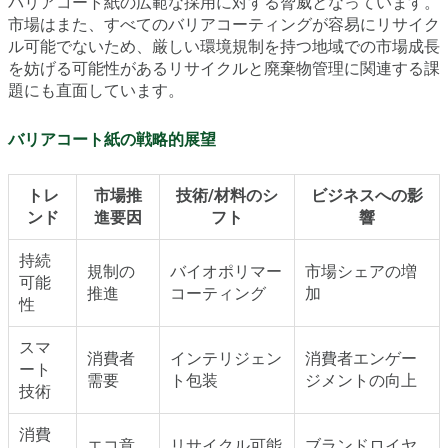
バリアコート紙の広範な採用に対する脅威となっています。
市場はまた、すべてのバリアコーティングが容易にリサイク
ル可能でないため、厳しい環境規制を持つ地域での市場成長
を妨げる可能性があるリサイクルと廃棄物管理に関連する課
題にも直面しています。
バリアコート紙の戦略的展望
トレ
市場推
技術/材料のシ
ビジネスへの影
ンド
進要因
フト
響
持続
規制の
バイオポリマー
市場シェアの増
可能
推進
コーティング
加
性
スマ
消費者
インテリジェン
消費者エンゲー
ート
需要
ト包装
ジメントの向上
技術
消費
エコ意
リサイクル可能
ブランドロイヤ