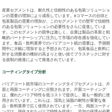
産業セグメントは、耐久性と信頼性のある包装ソリューショ
ンの需要の増加により成長しています。eコマースの台頭と
包装製品の需要の増加が、このセグメントでの堅牢で信頼性
のある包装ソリューションの必要性をさらに促進していま
す。このセグメントの競争は激しく、企業は製品の革新と戦
略的パートナーシップに注力して市場の存在感を強化してい
ます。食品・飲料業界でのバリアコート紙の需要は、予測期
間中に大幅に増加すると予想されており、包装食品と飲料に
対する消費者の嗜好の高まりと使い捨てプラスチックに対す
る規制の推進によって推進されています。
コーティングタイプ分析
バリアコート紙市場のコーティングタイプセグメントは、片
面と両面コーティングに分類されます。片面コーティング
は、優れたバリア特性を低コストで提供し、最も一般的に使
用されています。これらは、湿気と油脂の耐性が重要な食
品・飲料業界で広く使用されています。一方、両面コーティ
ングは、強化されたバリア特性を提供し、追加の保護が必要