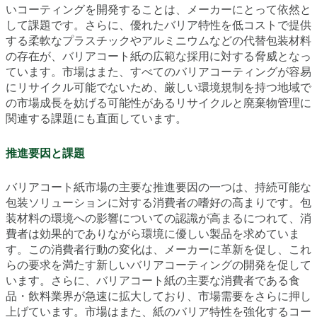
いコーティングを開発することは、メーカーにとって依然と
して課題です。さらに、優れたバリア特性を低コストで提供
する柔軟なプラスチックやアルミニウムなどの代替包装材料
の存在が、バリアコート紙の広範な採用に対する脅威となっ
ています。市場はまた、すべてのバリアコーティングが容易
にリサイクル可能でないため、厳しい環境規制を持つ地域で
の市場成長を妨げる可能性があるリサイクルと廃棄物管理に
関連する課題にも直面しています。
推進要因と課題
バリアコート紙市場の主要な推進要因の一つは、持続可能な
包装ソリューションに対する消費者の嗜好の高まりです。包
装材料の環境への影響についての認識が高まるにつれて、消
費者は効果的でありながら環境に優しい製品を求めていま
す。この消費者行動の変化は、メーカーに革新を促し、これ
らの要求を満たす新しいバリアコーティングの開発を促して
います。さらに、バリアコート紙の主要な消費者である食
品・飲料業界が急速に拡大しており、市場需要をさらに押し
上げています。市場はまた、紙のバリア特性を強化するコー