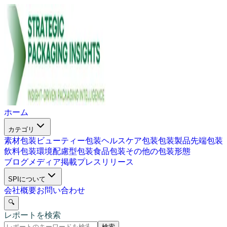
ホーム
カテゴリ
素材包装
ビューティー包装
ヘルスケア包装
包装製品
先端包装
飲料包装
環境配慮型包装
食品包装
その他の包装形態
ブログ
メディア掲載
プレスリリース
SPIについて
会社概要
お問い合わせ
🔍
レポートを検索
検索