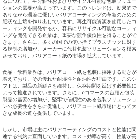
るにつれて、生分解性およびリサイクル可能な包装ソリュー
ションの需要が高まっています。このトレンドは、効果的で
ありながら環境に優しいバリアコーティングの革新のための
肥沃な土壌を作り出しています。再生可能資源を使用したコ
ーティングを開発するか、容易にリサイクル可能なコーティ
ングを開発できる企業は、重要な競争優位性を得ることがで
きます。さらに、多くの国での使い捨てプラスチックに対す
る規制の増加が、メーカーに代替包装ソリューションを模索
させており、バリアコート紙の市場を拡大しています。
食品・飲料業界は、バリアコート紙を包装に採用する動きが
増えており、その優れた耐湿性と耐油性が理由です。このシ
フトは、製品の新鮮さを維持し、保存期間を延ばす必要性に
よって推進されています。さらに、eコマースの台頭と包装
製品の需要の増加が、堅牢で信頼性のある包装ソリューショ
ンの必要性をさらに促進し、バリアコート紙市場にとって大
きな成長の道を提供しています。
しかし、市場は主にバリアコーティングのコストと性能に関
連する制約に直面しています。コスト効率が高く、性能が高