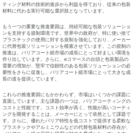
ティング材料の技術的進歩から利益を得ており、従来の包装
材料に代わる実行可能な選択肢となっています。
もう一つの重要な推進要因は、持続可能な包装ソリューショ
ンを支持する規制環境です。世界中の政府が、特に使い捨て
プラスチックの使用に対する規制を強化しており、メーカー
に代替包装ソリューションを模索させています。この規制の
推進は、バリアコート紙市場の成長にとって好ましい環境を
作り出しています。さらに、eコマースの台頭と包装製品の
需要の増加が、堅牢で信頼性のある包装ソリューションの必
要性をさらに促進し、バリアコート紙市場にとって大きな成
長の道を提供しています。
これらの推進要因にもかかわらず、市場はいくつかの課題に
直面しています。主な課題の一つは、バリアコーティングの
コストと性能です。コスト効率が高く、性能が高いコーティ
ングを開発することは、メーカーにとって依然として課題で
す。さらに、優れたバリア特性を低コストで提供する柔軟な
プラスチックやアルミニウムなどの代替包装材料の存在が、