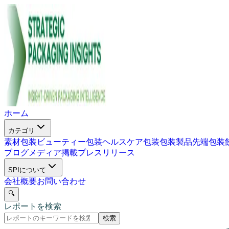
ホーム
カテゴリ
素材包装
ビューティー包装
ヘルスケア包装
包装製品
先端包装
ブログ
メディア掲載
プレスリリース
SPIについて
会社概要
お問い合わせ
🔍
レポートを検索
検索