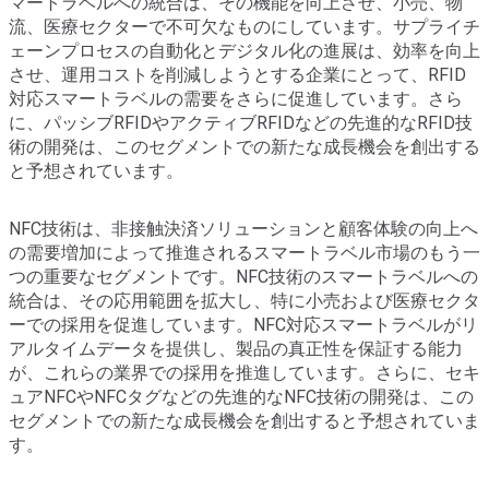
マートラベルへの統合は、その機能を向上させ、小売、物
流、医療セクターで不可欠なものにしています。サプライチ
ェーンプロセスの自動化とデジタル化の進展は、効率を向上
させ、運用コストを削減しようとする企業にとって、RFID
対応スマートラベルの需要をさらに促進しています。さら
に、パッシブRFIDやアクティブRFIDなどの先進的なRFID技
術の開発は、このセグメントでの新たな成長機会を創出する
と予想されています。
NFC技術は、非接触決済ソリューションと顧客体験の向上へ
の需要増加によって推進されるスマートラベル市場のもう一
つの重要なセグメントです。NFC技術のスマートラベルへの
統合は、その応用範囲を拡大し、特に小売および医療セクタ
ーでの採用を促進しています。NFC対応スマートラベルがリ
アルタイムデータを提供し、製品の真正性を保証する能力
が、これらの業界での採用を推進しています。さらに、セキ
ュアNFCやNFCタグなどの先進的なNFC技術の開発は、この
セグメントでの新たな成長機会を創出すると予想されていま
す。