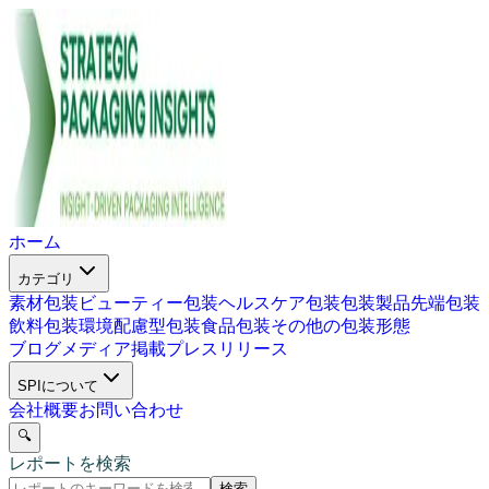
ホーム
カテゴリ
素材包装
ビューティー包装
ヘルスケア包装
包装製品
先端包装
飲料包装
環境配慮型包装
食品包装
その他の包装形態
ブログ
メディア掲載
プレスリリース
SPIについて
会社概要
お問い合わせ
🔍
レポートを検索
検索