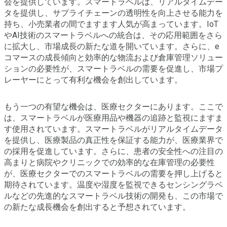
会を提供しています。スマートラベルは、リアルタイムデー
タを提供し、サプライチェーンの透明性を向上させる能力を
持ち、小売業者の間でますます人気が高まっています。IoT
やAI技術のスマートラベルへの統合は、その応用範囲をさら
に拡大し、市場成長の新たな道を開いています。さらに、e
コマースの成長傾向と効率的な物流および倉庫管理ソリュー
ションの必要性が、スマートラベルの需要を促進し、市場プ
レーヤーにとって有利な機会を創出しています。
もう一つの有望な機会は、医療セクターにあります。ここで
は、スマートラベルが医療用品や機器の追跡と監視にますま
す使用されています。スマートラベルがリアルタイムデータ
を提供し、医療製品の真正性を保証する能力が、医療業界で
の採用を促進しています。さらに、患者の安全性への注目の
高まりと病院やクリニックでの効率的な在庫管理の必要性
が、医療セクターでのスマートラベルの需要を押し上げると
期待されています。温度や湿度を監視できるセンシングラベ
ルなどの先進的なスマートラベル技術の開発も、この市場で
の新たな成長機会を創出すると予想されています。