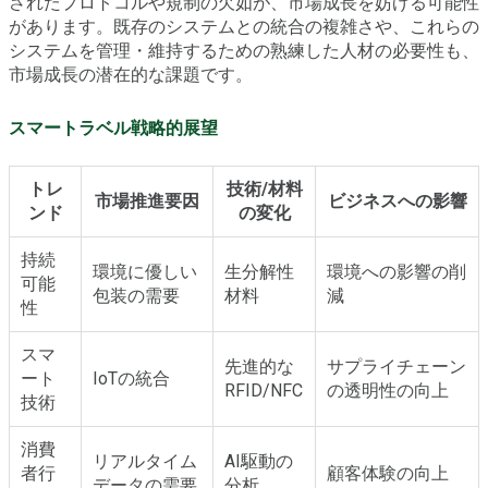
されたプロトコルや規制の欠如が、市場成長を妨げる可能性
があります。既存のシステムとの統合の複雑さや、これらの
システムを管理・維持するための熟練した人材の必要性も、
市場成長の潜在的な課題です。
スマートラベル戦略的展望
トレ
技術/材料
市場推進要因
ビジネスへの影響
ンド
の変化
持続
環境に優しい
生分解性
環境への影響の削
可能
包装の需要
材料
減
性
スマ
先進的な
サプライチェーン
ート
IoTの統合
RFID/NFC
の透明性の向上
技術
消費
リアルタイム
AI駆動の
者行
顧客体験の向上
データの需要
分析