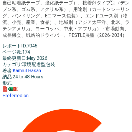
自己粘着紙テープ、強化紙テープ）、接着剤タイプ別（デン
プン系、ゴム系、アクリル系）、用途別（カートンシーリン
グ、バンドリング、Eコマース包装）、エンドユース別（物
流、小売、産業、食品）、地域別（アジア太平洋、北米、ラ
テンアメリカ、ヨーロッパ、中東・アフリカ） - 市場動向、
成長機会、戦略的ドライバー、PESTLE展望（2026-2034）
レポートID
:
7046
ページ数
:
174
最終更新日
:
May 2026
カテゴリ
:
環境配慮型包装
著者
:
Kamrul Hasan
納品
:
24 to 48 Hours
形式
:
Preferred on