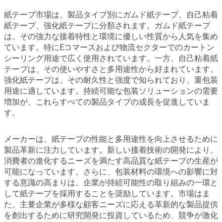
紙テープ市場は、製品タイプ別にガムド紙テープ、自己粘着
紙テープ、強化紙テープに分類されます。ガムド紙テープ
は、その強力な接着特性と環境に優しい性質から人気を集め
ています。特にEコマースおよび物流セクターでのカートン
シーリング用途で広く使用されています。一方、自己粘着紙
テープは、その使いやすさと多用途性から好まれています。
強化紙テープは、その耐久性と強度で知られており、重包装
用途に適しています。持続可能な包装ソリューションの需要
増加が、これらすべての製品タイプの成長を促進していま
す。
メーカーは、紙テープの性能と多用途性を向上させるために
製品革新に注力しています。新しい接着技術の開発により、
消費者の進化するニーズを満たす高品質な紙テープの生産が
可能になっています。さらに、包装材料の環境への影響に対
する意識の高まりは、企業が持続可能性の取り組みの一環と
して紙テープを採用することを奨励しています。市場はま
た、主要企業が多様な顧客ニーズに応える革新的な製品提供
を創出するために研究開発に投資しているため、競争が激化