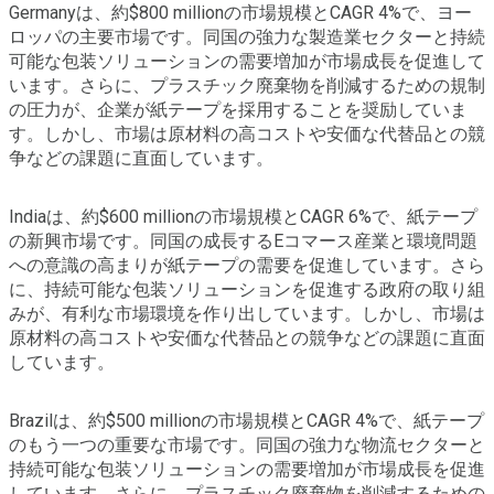
Germanyは、約$800 millionの市場規模とCAGR 4%で、ヨー
ロッパの主要市場です。同国の強力な製造業セクターと持続
可能な包装ソリューションの需要増加が市場成長を促進して
います。さらに、プラスチック廃棄物を削減するための規制
の圧力が、企業が紙テープを採用することを奨励していま
す。しかし、市場は原材料の高コストや安価な代替品との競
争などの課題に直面しています。
Indiaは、約$600 millionの市場規模とCAGR 6%で、紙テープ
の新興市場です。同国の成長するEコマース産業と環境問題
への意識の高まりが紙テープの需要を促進しています。さら
に、持続可能な包装ソリューションを促進する政府の取り組
みが、有利な市場環境を作り出しています。しかし、市場は
原材料の高コストや安価な代替品との競争などの課題に直面
しています。
Brazilは、約$500 millionの市場規模とCAGR 4%で、紙テープ
のもう一つの重要な市場です。同国の強力な物流セクターと
持続可能な包装ソリューションの需要増加が市場成長を促進
しています。さらに、プラスチック廃棄物を削減するための