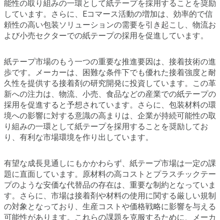
能性の取り組みの一環として紙テープを採用することを奨励
しています。さらに、Eコマース活動の増加は、効率的で信
頼性の高い包装ソリューションの需要を引き起こし、物流お
よび小売セクターでの紙テープの採用を促進しています。
紙テープ市場のもう一つの重要な推進要因は、接着技術の進
歩です。メーカーは、困難な条件下でも優れた接着強度と耐
久性を提供する接着剤の研究開発に投資しています。この革
新への注力は、物流、小売、食品などの産業での紙テープの
採用を促進すると予想されています。さらに、包装材料の環
境への影響に対する意識の高まりは、企業が持続可能性の取
り組みの一環として紙テープを採用することを奨励してお
り、有利な市場環境を作り出しています。
有望な成長見通しにもかかわらず、紙テープ市場は一定の課
題に直面しています。原材料の高コストとプラスチックテー
プのような安価な代替品の存在は、重要な制約となっていま
す。さらに、市場は接着剤や材料の使用に関する厳しい規制
の対象となっており、生産コストや価格戦略に影響を与える
可能性があります。これらの課題を克服するために、メーカ