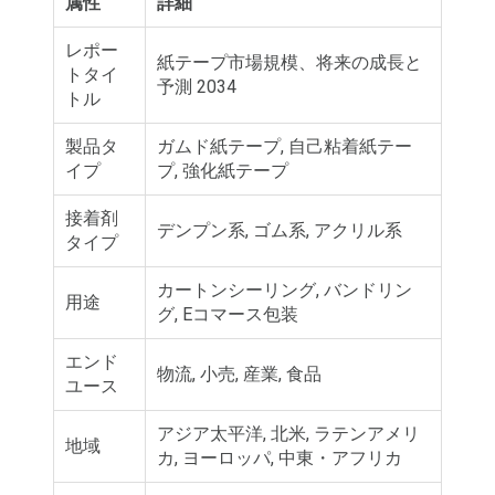
属性
詳細
レポー
紙テープ市場規模、将来の成長と
トタイ
予測 2034
トル
製品タ
ガムド紙テープ, 自己粘着紙テー
イプ
プ, 強化紙テープ
接着剤
デンプン系, ゴム系, アクリル系
タイプ
カートンシーリング, バンドリン
用途
グ, Eコマース包装
エンド
物流, 小売, 産業, 食品
ユース
アジア太平洋, 北米, ラテンアメリ
地域
カ, ヨーロッパ, 中東・アフリカ