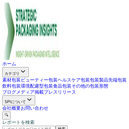
ホーム
カテゴリ
素材包装
ビューティー包装
ヘルスケア包装
包装製品
先端包装
飲料包装
環境配慮型包装
食品包装
その他の包装形態
ブログ
メディア掲載
プレスリリース
SPIについて
会社概要
お問い合わせ
🔍
レポートを検索
検索