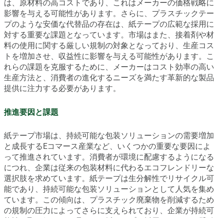
は、原材料の高コストであり、これはメーカーの価格戦略に
影響を与える可能性があります。さらに、プラスチックテー
プのような安価な代替品の存在は、紙テープの広範な採用に
対する重要な課題となっています。市場はまた、接着剤や材
料の使用に関する厳しい規制の対象となっており、生産コス
トを増加させ、収益性に影響を与える可能性があります。こ
れらの課題を克服するために、メーカーはコスト効率の高い
生産方法と、消費者の進化するニーズを満たす革新的な製品
提供に注力する必要があります。
推進要因と課題
紙テープ市場は、持続可能な包装ソリューションの需要増加
と成長するEコマース産業など、いくつかの重要な要因によ
って推進されています。消費者が環境に配慮するようになる
につれ、企業は従来の包装材料に代わるエコフレンドリーな
選択肢を求めています。紙テープは生分解性でリサイクル可
能であり、持続可能な包装ソリューションとして人気を集め
ています。この傾向は、プラスチック廃棄物を削減するため
の規制の圧力によってさらに支えられており、企業が持続可