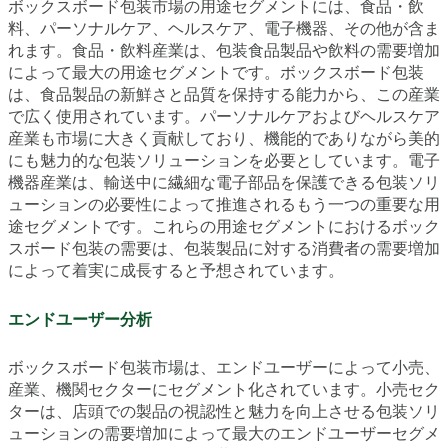
ボックスボード包装市場の用途セグメントには、食品・飲
料、パーソナルケア、ヘルスケア、電子機器、その他が含ま
れます。食品・飲料産業は、包装食品製品や飲料の需要増加
によって最大の用途セグメントです。ボックスボード包装
は、食品製品の新鮮さと品質を保持する能力から、この産業
で広く使用されています。パーソナルケアおよびヘルスケア
産業も市場に大きく貢献しており、機能的でありながら美的
にも魅力的な包装ソリューションを必要としています。電子
機器産業は、輸送中に繊細な電子部品を保護できる包装ソリ
ューションの必要性によって推進されるもう一つの重要な用
途セグメントです。これらの用途セグメントにおけるボック
スボード包装の需要は、包装製品に対する消費者の需要増加
によって着実に成長すると予想されています。
エンドユーザー分析
ボックスボード包装市場は、エンドユーザーによって小売、
産業、機関セクターにセグメント化されています。小売セク
ターは、店頭での製品の視認性と魅力を向上させる包装ソリ
ューションの需要増加によって最大のエンドユーザーセグメ