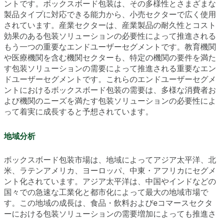
ントです。ボックスボード包装は、その多様性とさまざまな
製品タイプに対応できる能力から、小売セクターで広く使用
されています。産業セクターは、産業製品の耐久性とコスト
効果のある包装ソリューションの必要性によって推進される
もう一つの重要なエンドユーザーセグメントです。教育機関
や医療機関を含む機関セクターも、特定の機関の要件を満た
す包装ソリューションの需要によって推進される重要なエン
ドユーザーセグメントです。これらのエンドユーザーセグメ
ントにおけるボックスボード包装の需要は、多様な消費者お
よび機関のニーズを満たす包装ソリューションの必要性によ
って着実に成長すると予想されています。
地域分析
ボックスボード包装市場は、地域によってアジア太平洋、北
米、ラテンアメリカ、ヨーロッパ、中東・アフリカにセグメ
ント化されています。アジア太平洋は、中国やインドなどの
国々での急速な工業化と都市化によって最大の地域市場で
す。この地域の成長は、食品・飲料およびeコマースセクタ
ーにおける包装ソリューションの需要増加によっても推進さ