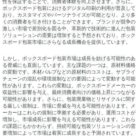
性を保証することで、消費者体験を向上させます。さらに、
ボックスボード包装におけるデジタル印刷の利用が普及して
おり、カスタマイズやパーソナライズが可能となり、より多
くの消費者を引き付けることができます。ブランドが競争の
激しい市場で差別化を図る中、革新的で技術的に進んだ包装
ソリューションの需要は増加すると予想されており、ボック
スボード包装市場にさらなる成長機会を提供しています。
しかし、ボックスボード包装市場は成長を妨げる可能性のあ
る脅威にも直面しています。主な課題の一つは、原材料価格
の変動です。木材パルプなどの原材料のコストは、サプライ
チェーンの混乱や環境規制などの要因によって変動する可能
性があります。これらの変動は、ボックスボードメーカーの
収益性に影響を与え、最終消費者向けの価格上昇につながる
可能性があります。さらに、包装廃棄物とリサイクルに関す
る厳しい規制は、市場に脅威を与える可能性があります。メ
ーカーはこれらの規制に準拠する必要があり、運用コストが
増加し、市場成長に影響を与える可能性があります。これら
の課題にもかかわらず、持続可能な包装ソリューションの需
要増加によって市場は着実に成長すると予測されています。