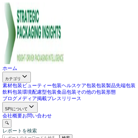
ホーム
カテゴリ
素材包装
ビューティー包装
ヘルスケア包装
包装製品
先端包装
飲料包装
環境配慮型包装
食品包装
その他の包装形態
ブログ
メディア掲載
プレスリリース
SPIについて
会社概要
お問い合わせ
🔍
レポートを検索
検索