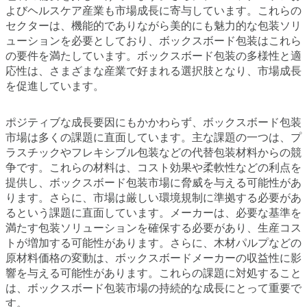
よびヘルスケア産業も市場成長に寄与しています。これらの
セクターは、機能的でありながら美的にも魅力的な包装ソリ
ューションを必要としており、ボックスボード包装はこれら
の要件を満たしています。ボックスボード包装の多様性と適
応性は、さまざまな産業で好まれる選択肢となり、市場成長
を促進しています。
ポジティブな成長要因にもかかわらず、ボックスボード包装
市場は多くの課題に直面しています。主な課題の一つは、プ
ラスチックやフレキシブル包装などの代替包装材料からの競
争です。これらの材料は、コスト効果や柔軟性などの利点を
提供し、ボックスボード包装市場に脅威を与える可能性があ
ります。さらに、市場は厳しい環境規制に準拠する必要があ
るという課題に直面しています。メーカーは、必要な基準を
満たす包装ソリューションを確保する必要があり、生産コス
トが増加する可能性があります。さらに、木材パルプなどの
原材料価格の変動は、ボックスボードメーカーの収益性に影
響を与える可能性があります。これらの課題に対処すること
は、ボックスボード包装市場の持続的な成長にとって重要で
す。