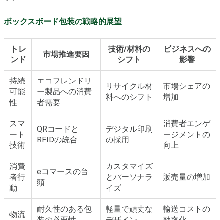
ボックスボード包装の戦略的展望
トレ
技術/材料の
ビジネスへの
市場推進要因
ンド
シフト
影響
持続
エコフレンドリ
リサイクル材
市場シェアの
可能
ー製品への消費
料へのシフト
増加
性
者需要
スマ
消費者エンゲ
QRコードと
デジタル印刷
ート
ージメントの
RFIDの統合
の採用
技術
向上
消費
カスタマイズ
eコマースの台
者行
とパーソナラ
販売量の増加
頭
動
イズ
耐久性のある包
軽量で頑丈な
輸送コストの
物流
装の必要性
デザイン
効率化