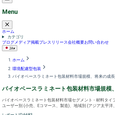
Menu
ホーム
カテゴリ
ブログ
メディア掲載
プレスリリース
会社概要
お問い合わせ
JA
▾
ホーム
環境配慮型包装
バイオベースラミネート包装材料市場規模、将来の成長と予
バイオベースラミネート包装材料市場規模、将
バイオベースラミネート包装材料市場セグメント - 材料タイプ
ユーザー別 (小売、Eコマース、製造)、地域別 (アジア太平洋、
レポートID
:
6683