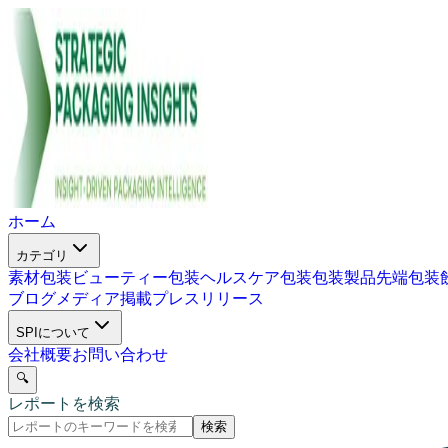
ホーム
カテゴリ
素材包装
ビューティー包装
ヘルスケア包装
包装製品
先端包装
ブログ
メディア掲載
プレスリリース
SPIについて
会社概要
お問い合わせ
🔍
レポートを検索
検索