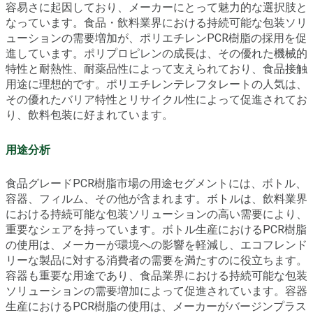
容易さに起因しており、メーカーにとって魅力的な選択肢と
なっています。食品・飲料業界における持続可能な包装ソリ
ューションの需要増加が、ポリエチレンPCR樹脂の採用を促
進しています。ポリプロピレンの成長は、その優れた機械的
特性と耐熱性、耐薬品性によって支えられており、食品接触
用途に理想的です。ポリエチレンテレフタレートの人気は、
その優れたバリア特性とリサイクル性によって促進されてお
り、飲料包装に好まれています。
用途分析
食品グレードPCR樹脂市場の用途セグメントには、ボトル、
容器、フィルム、その他が含まれます。ボトルは、飲料業界
における持続可能な包装ソリューションの高い需要により、
重要なシェアを持っています。ボトル生産におけるPCR樹脂
の使用は、メーカーが環境への影響を軽減し、エコフレンド
リーな製品に対する消費者の需要を満たすのに役立ちます。
容器も重要な用途であり、食品業界における持続可能な包装
ソリューションの需要増加によって促進されています。容器
生産におけるPCR樹脂の使用は、メーカーがバージンプラス