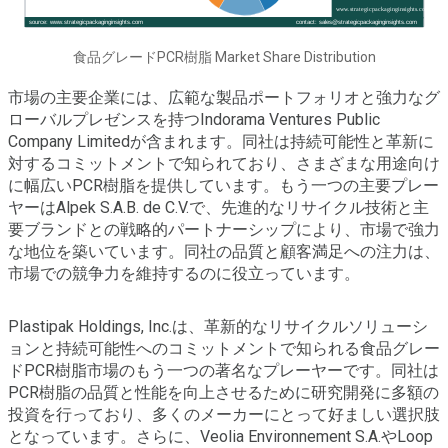
食品グレードPCR樹脂 Market Share Distribution
市場の主要企業には、広範な製品ポートフォリオと強力なグ
ローバルプレゼンスを持つIndorama Ventures Public
Company Limitedが含まれます。同社は持続可能性と革新に
対するコミットメントで知られており、さまざまな用途向け
に幅広いPCR樹脂を提供しています。もう一つの主要プレー
ヤーはAlpek S.A.B. de C.V.で、先進的なリサイクル技術と主
要ブランドとの戦略的パートナーシップにより、市場で強力
な地位を築いています。同社の品質と顧客満足への注力は、
市場での競争力を維持するのに役立っています。
Plastipak Holdings, Inc.は、革新的なリサイクルソリューシ
ョンと持続可能性へのコミットメントで知られる食品グレー
ドPCR樹脂市場のもう一つの著名なプレーヤーです。同社は
PCR樹脂の品質と性能を向上させるために研究開発に多額の
投資を行っており、多くのメーカーにとって好ましい選択肢
となっています。さらに、Veolia Environnement S.A.やLoop