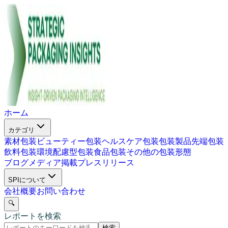
ホーム
カテゴリ
素材包装
ビューティー包装
ヘルスケア包装
包装製品
先端包装
飲料包装
環境配慮型包装
食品包装
その他の包装形態
ブログ
メディア掲載
プレスリリース
SPIについて
会社概要
お問い合わせ
🔍
レポートを検索
検索