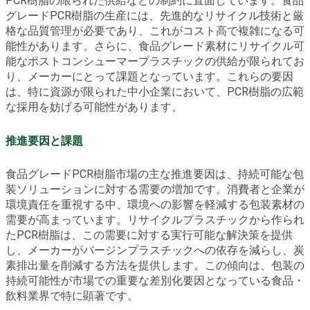
PCR樹脂の限られた供給などの制約に直面しています。食品
グレードPCR樹脂の生産には、先進的なリサイクル技術と厳
格な品質管理が必要であり、これがコスト高で複雑になる可
能性があります。さらに、食品グレード素材にリサイクル可
能なポストコンシューマープラスチックの供給が限られてお
り、メーカーにとって課題となっています。これらの要因
は、特に資源が限られた中小企業において、PCR樹脂の広範
な採用を妨げる可能性があります。
推進要因と課題
食品グレードPCR樹脂市場の主な推進要因は、持続可能な包
装ソリューションに対する需要の増加です。消費者と企業が
環境責任を重視する中、環境への影響を軽減する包装素材の
需要が高まっています。リサイクルプラスチックから作られ
たPCR樹脂は、この需要に対する実行可能な解決策を提供
し、メーカーがバージンプラスチックへの依存を減らし、炭
素排出量を削減する方法を提供します。この傾向は、包装の
持続可能性が市場での重要な差別化要因となっている食品・
飲料業界で特に顕著です。