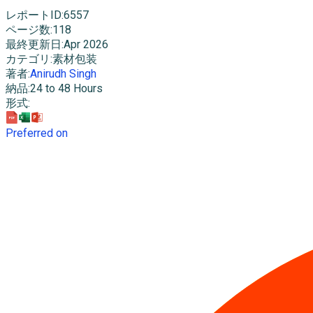
レポートID
:
6557
ページ数
:
118
最終更新日
:
Apr 2026
カテゴリ
:
素材包装
著者
:
Anirudh Singh
納品
:
24 to 48 Hours
形式
:
Preferred on