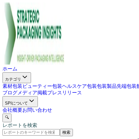
ホーム
カテゴリ
素材包装
ビューティー包装
ヘルスケア包装
包装製品
先端包装
ブログ
メディア掲載
プレスリリース
SPIについて
会社概要
お問い合わせ
🔍
レポートを検索
検索