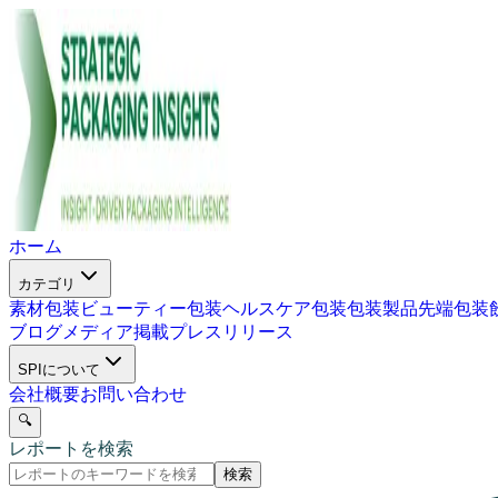
ホーム
カテゴリ
素材包装
ビューティー包装
ヘルスケア包装
包装製品
先端包装
ブログ
メディア掲載
プレスリリース
SPIについて
会社概要
お問い合わせ
🔍
レポートを検索
検索