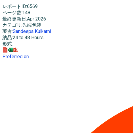
レポートID
:
6569
ページ数
:
148
最終更新日
:
Apr 2026
カテゴリ
:
先端包装
著者
:
Sandeepa Kulkarni
納品
:
24 to 48 Hours
形式
:
Preferred on