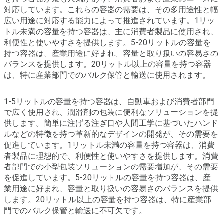
対応しています。これらの容器の需要は、その多用途性と幅
広い用途に対応する能力によって推進されています。1リッ
トル未満の容量を持つ容器は、主に消費者製品に使用され、
利便性と使いやすさを提供します。5-20リットルの容量を
持つ容器は、産業用途に好まれ、容量と取り扱いの容易さの
バランスを提供します。20リットル以上の容量を持つ容器
は、特に産業部門でのバルク保管と輸送に使用されます。
1-5リットルの容量を持つ容器は、自動車および消費者部門
で広く使用され、潤滑剤の包装に便利なソリューションを提
供します。簡単に注げる注ぎ口や人間工学に基づいたハンド
ルなどの特徴を持つ革新的なデザインの開発が、その需要を
促進しています。1リットル未満の容量を持つ容器は、消費
者製品に理想的で、利便性と使いやすさを提供します。消費
者部門での小型包装ソリューションの需要増加が、その需要
を促進しています。5-20リットルの容量を持つ容器は、産
業用途に好まれ、容量と取り扱いの容易さのバランスを提供
します。20リットル以上の容量を持つ容器は、特に産業部
門でのバルク保管と輸送に不可欠です。