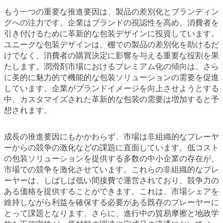
もう一つの重要な推進要因は、製品の差別化とブランディン
グへの注力です。企業はブランドの視認性を高め、消費者を
引き付けるために革新的な包装デザインに投資しています。
ユニークな包装デザインは、棚での製品の差別化を助けるだ
けでなく、消費者の購買決定に影響を与える重要な役割を果
たします。潤滑剤市場におけるプレミアム化の傾向は、さら
に美的に魅力的で機能的な包装ソリューションの需要を促進
しています。企業がブランドイメージを向上させようとする
中、カスタマイズされた革新的な包装の需要は増加すると予
想されます。
成長の推進要因にもかかわらず、市場は非組織的なプレーヤ
ーからの競争の激化などの課題に直面しています。低コスト
の包装ソリューションを提供する多数の中小企業の存在が、
市場での競争を激化させています。これらの非組織的なプレ
ーヤーは、しばしば低い間接費で運営されており、競争力の
ある価格を提供することができます。これは、市場シェアを
維持しながら利益を確保する必要がある既存のプレーヤーに
とって課題となります。さらに、進行中の貿易摩擦と地政学