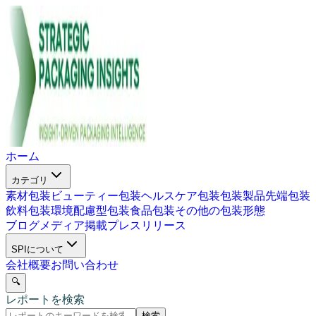
ホーム
カテゴリ
素材包装
ビューティー包装
ヘルスケア包装
包装製品
先端包装
飲料包装
環境配慮型包装
食品包装
その他の包装形態
ブログ
メディア掲載
プレスリリース
SPIについて
会社概要
お問い合わせ
🔍
レポートを検索
検索