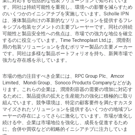
業に対応する包括的な包装ソリューションで知られていま
す。同社は持続可能性を重視し、環境への影響を減らすため
のいくつかのイニシアチブを実施しています。Scholle IPN
は、液体製品向けの革新的なソリューションを提供するフレ
キシブル包装セグメントの主要プレーヤーです。同社の持続
可能性と製品安全性への焦点は、市場での強力な地位を確立
するのに役立っています。Time Technoplast Ltd.は、潤滑剤
用の包装ソリューションを含むポリマー製品の主要メーカー
です。同社は多様な製品ポートフォリオを持ち、新興市場で
強力な存在感を示しています。
市場の他の注目すべき企業には、RPC Group Plc、Amcor
Limited、Mondi Group、Sonoco Products Companyなどがあ
ります。これらの企業は、潤滑剤容器の需要の増加に対応す
るために、製品提供の拡大と生産能力の強化に積極的に取り
組んでいます。競争環境は、特定の顧客要件を満たすカスタ
マイズされたソリューションを提供するいくつかの地域プレ
ーヤーの存在によってさらに激化しています。市場が進化し
続ける中、企業は市場地位を強化し、成長を促進するため
に、合併や買収などの戦略的イニシアチブに注力していま