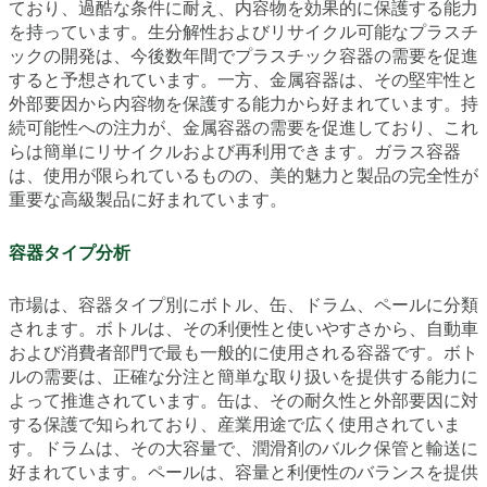
ており、過酷な条件に耐え、内容物を効果的に保護する能力
を持っています。生分解性およびリサイクル可能なプラスチ
ックの開発は、今後数年間でプラスチック容器の需要を促進
すると予想されています。一方、金属容器は、その堅牢性と
外部要因から内容物を保護する能力から好まれています。持
続可能性への注力が、金属容器の需要を促進しており、これ
らは簡単にリサイクルおよび再利用できます。ガラス容器
は、使用が限られているものの、美的魅力と製品の完全性が
重要な高級製品に好まれています。
容器タイプ分析
市場は、容器タイプ別にボトル、缶、ドラム、ペールに分類
されます。ボトルは、その利便性と使いやすさから、自動車
および消費者部門で最も一般的に使用される容器です。ボト
ルの需要は、正確な分注と簡単な取り扱いを提供する能力に
よって推進されています。缶は、その耐久性と外部要因に対
する保護で知られており、産業用途で広く使用されていま
す。ドラムは、その大容量で、潤滑剤のバルク保管と輸送に
好まれています。ペールは、容量と利便性のバランスを提供