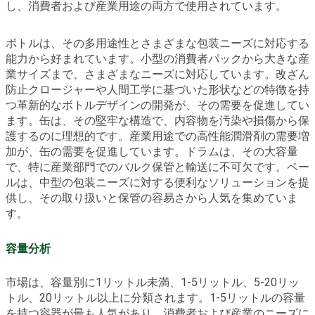
し、消費者および産業用途の両方で使用されています。
ボトルは、その多用途性とさまざまな包装ニーズに対応する
能力から好まれています。小型の消費者パックから大きな産
業サイズまで、さまざまなニーズに対応しています。改ざん
防止クロージャーや人間工学に基づいた形状などの特徴を持
つ革新的なボトルデザインの開発が、その需要を促進してい
ます。缶は、その堅牢な構造で、内容物を汚染や損傷から保
護するのに理想的です。産業用途での高性能潤滑剤の需要増
加が、缶の需要を促進しています。ドラムは、その大容量
で、特に産業部門でのバルク保管と輸送に不可欠です。ペー
ルは、中型の包装ニーズに対する便利なソリューションを提
供し、その取り扱いと保管の容易さから人気を集めていま
す。
容量分析
市場は、容量別に1リットル未満、1-5リットル、5-20リッ
トル、20リットル以上に分類されます。1-5リットルの容量
を持つ容器が最も人気があり、消費者および産業のニーズに