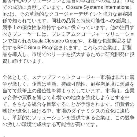
顧客中心のソリューションと運営の卓越性への焦点は、市場
での成功に貢献しています。Closure Systems International,
Inc.は、その革新的なクロージャーデザインと強力な顧客関
係で知られています。同社の品質と持続可能性への強調は、
競争上の優位性を維持するのに役立っています。他の注目す
べきプレーヤーには、プレミアムクロージャーソリューショ
ンで知られるGuala Closures Groupや、多様な包装製品を提
供するRPC Group Plcが含まれます。これらの企業は、新製
品を導入し、市場でのリーチを拡大するために研究開発に投
資し続けています。
全体として、スナップフィットクロージャー市場は非常に競
争が激しく、企業は革新、持続可能性、顧客満足度に焦点を
当てて競争上の優位性を得ようとしています。市場は、企業
が合併や買収を通じて市場での地位を強化しようとする中
で、さらなる統合を目撃することが予想されます。消費者の
嗜好が進化し続ける中、市場のダイナミクスの変化に適応
し、革新的なソリューションを提供できる企業は、この競争
の激しい環境で成功する可能性が高いです。