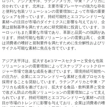
ロッパ、アジア太平洋、ラテンアメリカ、中東・アフリカに
分かれています。北米は、主要市場プレーヤーの強力な存在
と便利な包装ソリューションの需要増加によって市場の重要
なシェアを持っています。持続可能性とエコフレンドリーな
素材への注目が市場のダイナミクスに影響を与えており、企
業は規制基準を満たすために研究開発に投資しています。ヨ
ーロッパもまた重要な市場であり、革新と品質への強調があ
ります。持続可能な包装ソリューションの需要は高く、企業
は消費者の嗜好と規制要件を満たすために生分解性およびリ
サイクル可能な素材に焦点を当てています。
アジア太平洋は、拡大するeコマースセクターと安全な包装
ソリューションの需要増加によってスナップフィットクロー
ジャー市場で急速な成長を遂げています。環境持続可能性へ
の注力が、企業にエコフレンドリーな素材と生産プロセスを
採用することを奨励しています。ラテンアメリカと中東・ア
フリカも成長を遂げており、拡大する食品・飲料業界と安全
で改ざん防止の包装ソリューションの需要増加によって支え
られています。持続可能性とエコフレンドリーな素材への注
目が市場のトレンドに影響を与えており、企業は消費者の嗜