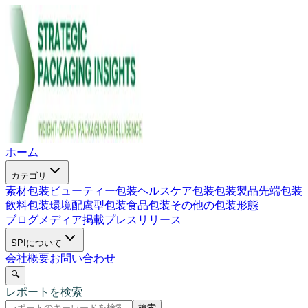
ホーム
カテゴリ
素材包装
ビューティー包装
ヘルスケア包装
包装製品
先端包装
飲料包装
環境配慮型包装
食品包装
その他の包装形態
ブログ
メディア掲載
プレスリリース
SPIについて
会社概要
お問い合わせ
🔍
レポートを検索
検索