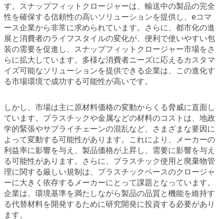
す。スナップフィットクロージャーは、輸送中の製品の完全
性を確保する信頼性の高いソリューションを提供し、eコマ
ース企業から非常に求められています。さらに、都市化の進
展と消費者のライフスタイルの変化が、便利で使いやすい包
装の需要を促進し、スナップフィットクロージャー市場をさ
らに拡大しています。多様な消費者ニーズに応えるカスタマ
イズ可能なソリューションを提供できる企業は、この進化す
る市場環境で成功する可能性が高いです。
しかし、市場は主に原材料価格の変動からくる脅威に直面し
ています。プラスチックや金属などの材料のコストは、地政
学的緊張やサプライチェーンの混乱など、さまざまな要因に
よって変動する可能性があります。これにより、メーカーの
利益率に影響を与え、製品価格が上昇し、需要に影響を与え
る可能性があります。さらに、プラスチック使用と廃棄物管
理に関する厳しい規制は、プラスチックベースのクロージャ
ーに大きく依存するメーカーにとって課題となっています。
企業は、環境基準を満たしながら製品の品質と機能を維持す
る代替材料を開発するために研究開発に投資する必要があり
ます。