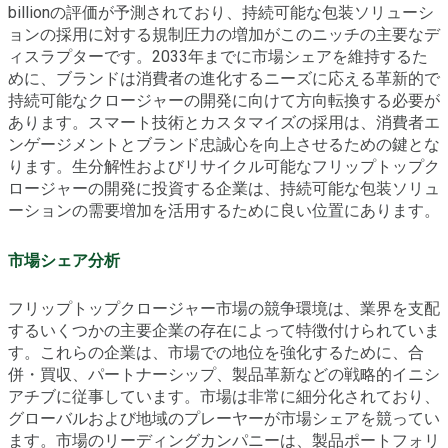
billionの評価が予測されており、持続可能な包装ソリューシ
ョンの採用に対する規制圧力の増加がこのニッチの主要なデ
ィスラプターです。2033年までに市場シェアを維持するた
めに、ブランドは消費者の進化するニーズに応える革新的で
持続可能なクロージャーの開発に向けて方向転換する必要が
あります。スマート技術とカスタマイズの採用は、消費者エ
ンゲージメントとブランド忠誠心を向上させるための鍵とな
ります。生分解性およびリサイクル可能なフリップトップク
ロージャーの開発に投資する企業は、持続可能な包装ソリュ
ーションの需要増加を活用するために良い位置にあります。
市場シェア分析
フリップトップクロージャー市場の競争環境は、業界を支配
するいくつかの主要企業の存在によって特徴付けられていま
す。これらの企業は、市場での地位を強化するために、合
併・買収、パートナーシップ、製品革新などの戦略的イニシ
アチブに従事しています。市場は非常に細分化されており、
グローバルおよび地域のプレーヤーが市場シェアを競ってい
ます。市場のリーディングカンパニーは、製品ポートフォリ