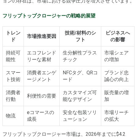
ョンの存在は、市場における競争圧力を増大させています。
フリップトップクロージャーの戦略的展望
トレン
技術/材料のシ
ビジネスへ
市場推進要因
ド
フト
の影響
持続可
エコフレンド
生分解性プラス
市場シェア
能性
リーな素材
チック
の増加
スマー
消費者エンゲ
NFCタグ、QRコ
ブランド忠
ト技術
ージメント
ード
誠心の向上
消費者
カスタマイズ可
販売量の増
利便性の需要
行動
能なデザイン
加
eコマースの
安全な包装ソリ
市場リーチ
物流
成長
ューション
の拡大
フリップトップクロージャー市場は、2026年までに$4.2