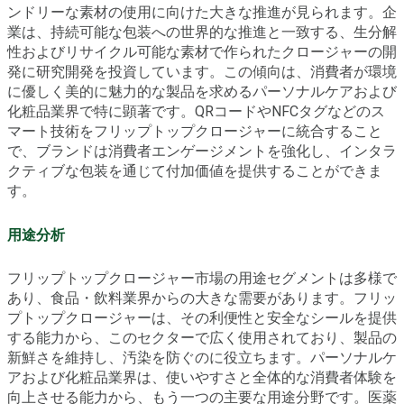
ンドリーな素材の使用に向けた大きな推進が見られます。企
業は、持続可能な包装への世界的な推進と一致する、生分解
性およびリサイクル可能な素材で作られたクロージャーの開
発に研究開発を投資しています。この傾向は、消費者が環境
に優しく美的に魅力的な製品を求めるパーソナルケアおよび
化粧品業界で特に顕著です。QRコードやNFCタグなどのス
マート技術をフリップトップクロージャーに統合すること
で、ブランドは消費者エンゲージメントを強化し、インタラ
クティブな包装を通じて付加価値を提供することができま
す。
用途分析
フリップトップクロージャー市場の用途セグメントは多様で
あり、食品・飲料業界からの大きな需要があります。フリッ
プトップクロージャーは、その利便性と安全なシールを提供
する能力から、このセクターで広く使用されており、製品の
新鮮さを維持し、汚染を防ぐのに役立ちます。パーソナルケ
アおよび化粧品業界は、使いやすさと全体的な消費者体験を
向上させる能力から、もう一つの主要な用途分野です。医薬