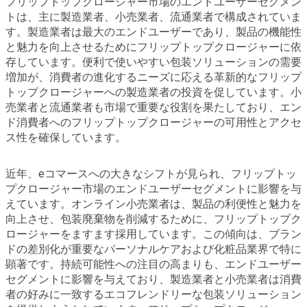
フリップトップクロージャー市場のエンドユーザーセグメン
トは、主に製造業者、小売業者、流通業者で構成されていま
す。製造業者は最大のエンドユーザーであり、製品の機能性
と魅力を向上させるためにフリップトップクロージャーに依
存しています。便利で使いやすい包装ソリューションの需要
増加が、消費者の進化するニーズに応える革新的なフリップ
トップクロージャーへの製造業者の投資を促しています。小
売業者と流通業者も市場で重要な役割を果たしており、エン
ド消費者へのフリップトップクロージャーの可用性とアクセ
ス性を確保しています。
近年、eコマースへの大きなシフトが見られ、フリップトッ
プクロージャー市場のエンドユーザーセグメントに影響を与
えています。オンライン小売業者は、製品の利便性と魅力を
向上させ、包装廃棄物を削減するために、フリップトップク
ロージャーをますます採用しています。この傾向は、ブラン
ドの差別化が重要なパーソナルケアおよび化粧品業界で特に
顕著です。持続可能性への注目の高まりも、エンドユーザー
セグメントに影響を与えており、製造業者と小売業者は消費
者の好みに一致するエコフレンドリーな包装ソリューション