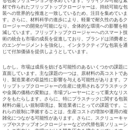
る包装ソリューションを求めています。リサイクル可能な素
材で作られたフリップトップクロージャーは、持続可能な包
装への世界的な推進と一致しているため、注目を集めていま
す。さらに、材料科学の進歩により、軽量で耐久性のあるク
ロージャーの開発が可能になり、全体的な環境への影響を軽
減しています。フリップトップクロージャーへのスマート技
術の統合も市場の成長を促進しており、ブランドは消費者と
のエンゲージメントを強化し、インタラクティブな包装を通
じて付加価値を提供しようとしています。
しかし、市場は成長を妨げる可能性のあるいくつかの課題に
直面しています。主な課題の一つは、原材料の高コストであ
り、製造業者の収益性に影響を与える可能性があります。フ
リップトップクロージャーの生産に使用されるプラスチック
や金属の価格の変動は、市場プレーヤーにとって重大なリス
クをもたらします。さらに、特にプラスチックに関する包装
材料の厳しい規制環境は、製造業者にとっての課題です。こ
れらの規制に準拠することは、生産コストの増加や運用の複
雑化につながる可能性があります。さらに、スクリューキャ
ップやスナップオンクロージャーなどの代替包装ソリューシ