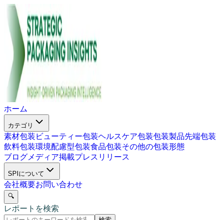
ホーム
カテゴリ
素材包装
ビューティー包装
ヘルスケア包装
包装製品
先端包装
飲料包装
環境配慮型包装
食品包装
その他の包装形態
ブログ
メディア掲載
プレスリリース
SPIについて
会社概要
お問い合わせ
🔍
レポートを検索
検索