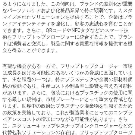
るようになりました。この傾向は、ブランドの差別化が重要
なパーソナルケアおよび化粧品業界で特に顕著です。カスタ
マイズされたソリューションを提供することで、企業はブラ
ンドアイデンティティを強化し、顧客の忠誠心を育むことが
できます。さらに、QRコードやNFCタグなどのスマート技
術をフリップトップクロージャーに統合することで、ブラン
ドは消費者と交流し、製品に関する貴重な情報を提供する機
会を得ることができます。
有望な機会がある一方で、フリップトップクロージャー市場
は成長を妨げる可能性のあるいくつかの脅威に直面していま
す。主な課題の一つは、特にプラスチックや金属の原材料価
格の変動であり、生産コストや利益率に影響を与える可能性
があります。さらに、包装におけるプラスチックの使用に関
する厳しい規制は、市場プレーヤーにとって重大な脅威とな
ります。世界中の政府はプラスチック廃棄物を削減するため
の政策を実施しており、これが製造業者にとってのコンプラ
イアンスコストの増加につながる可能性があります。さら
に、スクリューキャップやスナップオンクロージャーなどの
代替包装ソリューションの存在は、フリップトップクロージ