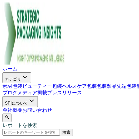
ホーム
カテゴリ
素材包装
ビューティー包装
ヘルスケア包装
包装製品
先端包装
ブログ
メディア掲載
プレスリリース
SPIについて
会社概要
お問い合わせ
🔍
レポートを検索
検索