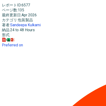
レポートID
:
6577
ページ数
:
135
最終更新日
:
Apr 2026
カテゴリ
:
包装製品
著者
:
Sandeepa Kulkarni
納品
:
24 to 48 Hours
形式
:
Preferred on