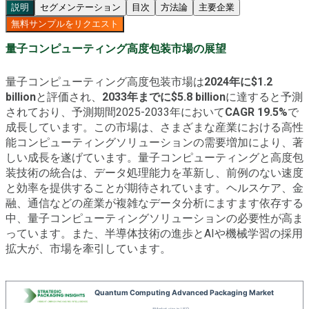
説明
セグメンテーション
目次
方法論
主要企業
無料サンプルをリクエスト
量子コンピューティング高度包装市場の展望
量子コンピューティング高度包装市場は
2024年に$1.2
billion
と評価され、
2033年までに$5.8 billion
に達すると予測
されており、予測期間2025-2033年において
CAGR 19.5%
で
成長しています。この市場は、さまざまな産業における高性
能コンピューティングソリューションの需要増加により、著
しい成長を遂げています。量子コンピューティングと高度包
装技術の統合は、データ処理能力を革新し、前例のない速度
と効率を提供することが期待されています。ヘルスケア、金
融、通信などの産業が複雑なデータ分析にますます依存する
中、量子コンピューティングソリューションの必要性が高ま
っています。また、半導体技術の進歩とAIや機械学習の採用
拡大が、市場を牽引しています。