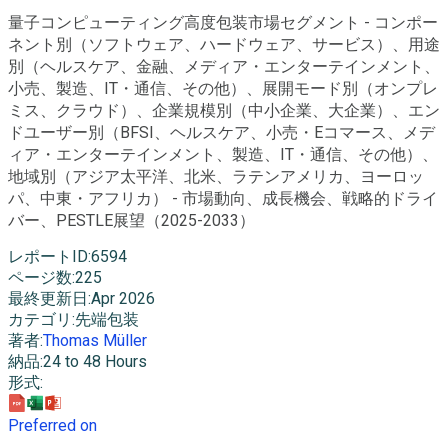
量子コンピューティング高度包装市場セグメント - コンポー
ネント別（ソフトウェア、ハードウェア、サービス）、用途
別（ヘルスケア、金融、メディア・エンターテインメント、
小売、製造、IT・通信、その他）、展開モード別（オンプレ
ミス、クラウド）、企業規模別（中小企業、大企業）、エン
ドユーザー別（BFSI、ヘルスケア、小売・Eコマース、メデ
ィア・エンターテインメント、製造、IT・通信、その他）、
地域別（アジア太平洋、北米、ラテンアメリカ、ヨーロッ
パ、中東・アフリカ） - 市場動向、成長機会、戦略的ドライ
バー、PESTLE展望（2025-2033）
レポートID
:
6594
ページ数
:
225
最終更新日
:
Apr 2026
カテゴリ
:
先端包装
著者
:
Thomas Müller
納品
:
24 to 48 Hours
形式
:
Preferred on