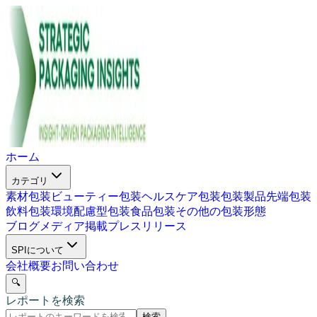
ホーム
カテゴリ
素材包装
ビューティー包装
ヘルスケア包装
包装製品
先端包装
飲料包装
環境配慮型包装
食品包装
その他の包装形態
ブログ
メディア掲載
プレスリリース
SPIについて
会社概要
お問い合わせ
🔍
レポートを検索
検索