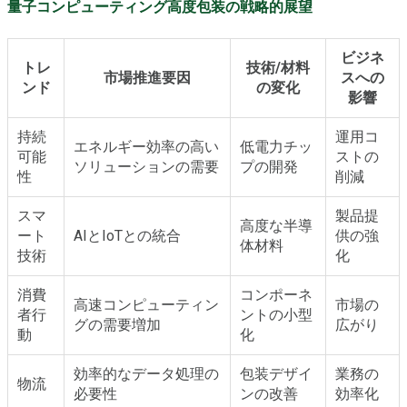
量子コンピューティング高度包装の戦略的展望
ビジネ
トレ
技術/材料
市場推進要因
スへの
ンド
の変化
影響
持続
運用コ
エネルギー効率の高い
低電力チッ
可能
ストの
ソリューションの需要
プの開発
性
削減
スマ
製品提
高度な半導
ート
AIとIoTとの統合
供の強
体材料
技術
化
消費
コンポーネ
高速コンピューティン
市場の
者行
ントの小型
グの需要増加
広がり
動
化
効率的なデータ処理の
包装デザイ
業務の
物流
必要性
ンの改善
効率化