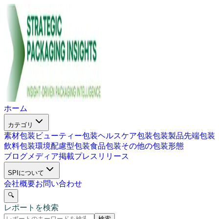
ホーム
カテゴリ
素材包装
ビューティー包装
ヘルスケア包装
包装製品
先端包装
飲料包装
環境配慮型包装
食品包装
その他の包装形態
ブログ
メディア掲載
プレスリリース
SPIについて
会社概要
お問い合わせ
🔍
レポートを検索
検索