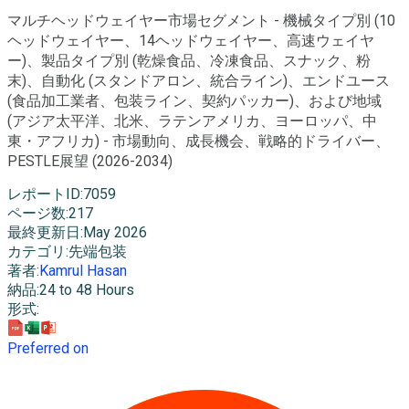
マルチヘッドウェイヤー市場セグメント - 機械タイプ別 (10
ヘッドウェイヤー、14ヘッドウェイヤー、高速ウェイヤ
ー)、製品タイプ別 (乾燥食品、冷凍食品、スナック、粉
末)、自動化 (スタンドアロン、統合ライン)、エンドユース
(食品加工業者、包装ライン、契約パッカー)、および地域
(アジア太平洋、北米、ラテンアメリカ、ヨーロッパ、中
東・アフリカ) - 市場動向、成長機会、戦略的ドライバー、
PESTLE展望 (2026-2034)
レポートID
:
7059
ページ数
:
217
最終更新日
:
May 2026
カテゴリ
:
先端包装
著者
:
Kamrul Hasan
納品
:
24 to 48 Hours
形式
:
Preferred on