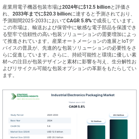
産業用電子機器包装市場は
2024年に$12.5 billion
と評価さ
れ、
2033年までに$20.3 billion
に達すると予測されており、
予測期間2025-2033において
CAGR 5.8%
で成長しています。
この市場は、輸送および保管中に敏感な電子部品を保護でき
る堅牢で信頼性の高い包装ソリューションの需要増加によっ
て推進されています。産業オートメーションの進展とIoTデ
バイスの普及が、先進的な包装ソリューションの必要性をさ
らに促進しています。さらに、持続可能性と環境に優しい素
材への注目が包装デザインと素材に影響を与え、生分解性お
よびリサイクル可能な包装オプションの革新をもたらしてい
ます。