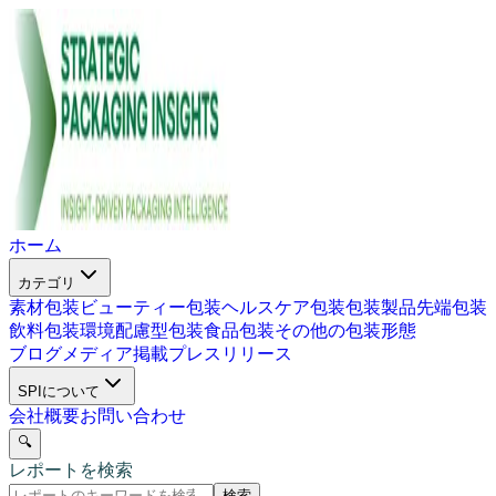
ホーム
カテゴリ
素材包装
ビューティー包装
ヘルスケア包装
包装製品
先端包装
飲料包装
環境配慮型包装
食品包装
その他の包装形態
ブログ
メディア掲載
プレスリリース
SPIについて
会社概要
お問い合わせ
🔍
レポートを検索
検索