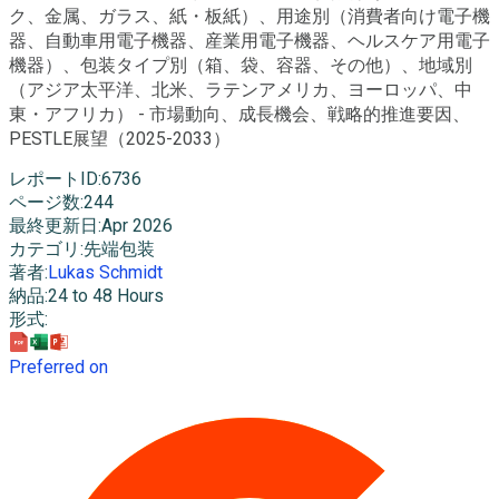
ク、金属、ガラス、紙・板紙）、用途別（消費者向け電子機
器、自動車用電子機器、産業用電子機器、ヘルスケア用電子
機器）、包装タイプ別（箱、袋、容器、その他）、地域別
（アジア太平洋、北米、ラテンアメリカ、ヨーロッパ、中
東・アフリカ） - 市場動向、成長機会、戦略的推進要因、
PESTLE展望（2025-2033）
レポートID
:
6736
ページ数
:
244
最終更新日
:
Apr 2026
カテゴリ
:
先端包装
著者
:
Lukas Schmidt
納品
:
24 to 48 Hours
形式
:
Preferred on