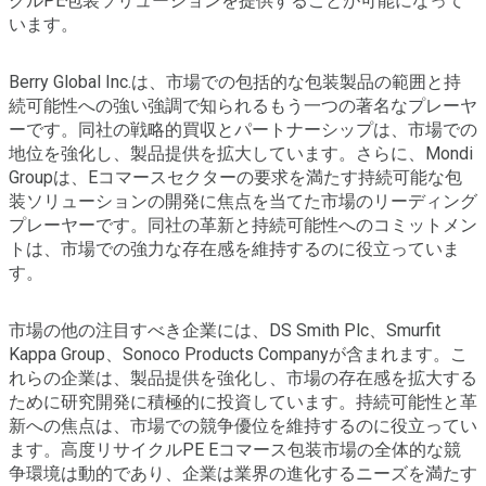
クルPE包装ソリューションを提供することが可能になって
います。
Berry Global Inc.は、市場での包括的な包装製品の範囲と持
続可能性への強い強調で知られるもう一つの著名なプレーヤ
ーです。同社の戦略的買収とパートナーシップは、市場での
地位を強化し、製品提供を拡大しています。さらに、Mondi
Groupは、Eコマースセクターの要求を満たす持続可能な包
装ソリューションの開発に焦点を当てた市場のリーディング
プレーヤーです。同社の革新と持続可能性へのコミットメン
トは、市場での強力な存在感を維持するのに役立っていま
す。
市場の他の注目すべき企業には、DS Smith Plc、Smurfit
Kappa Group、Sonoco Products Companyが含まれます。こ
れらの企業は、製品提供を強化し、市場の存在感を拡大する
ために研究開発に積極的に投資しています。持続可能性と革
新への焦点は、市場での競争優位を維持するのに役立ってい
ます。高度リサイクルPE Eコマース包装市場の全体的な競
争環境は動的であり、企業は業界の進化するニーズを満たす