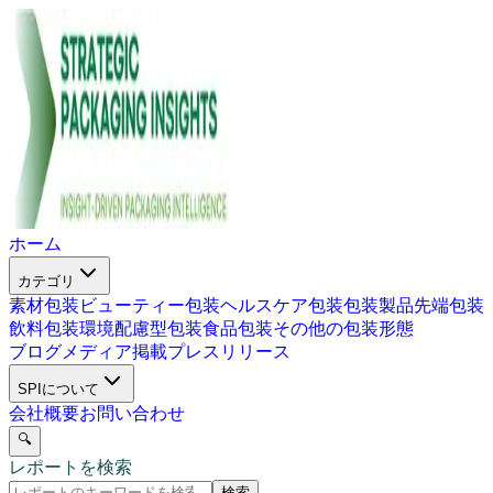
ホーム
カテゴリ
素材包装
ビューティー包装
ヘルスケア包装
包装製品
先端包装
飲料包装
環境配慮型包装
食品包装
その他の包装形態
ブログ
メディア掲載
プレスリリース
SPIについて
会社概要
お問い合わせ
🔍
レポートを検索
検索