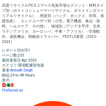
高度リサイクルPE Eコマース包装市場セグメント - 材料タイ
プ別（ポストコンシューマーリサイクル、ポストインダスト
リアルリサイクル）、用途別（バッグ、ボックス、封筒、保
護包装）、エンドユーザー別（小売、電子機器、食品・飲
料、ヘルスケア、その他）、地域別（アジア太平洋、北米、
ラテンアメリカ、ヨーロッパ、中東・アフリカ） - 市場動
向、成長機会、戦略的ドライバー、PESTLE展望（2025-
2033）
レポートID
:
6731
ページ数
:
233
最終更新日
:
Apr 2026
カテゴリ
:
環境配慮型包装
著者
:
Anirudh Singh
納品
:
24 to 48 Hours
形式
:
Preferred on