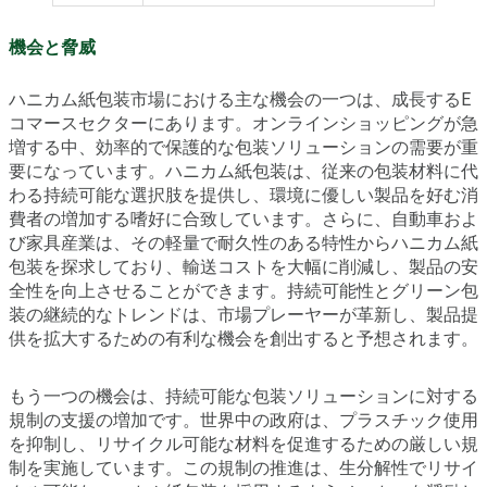
機会と脅威
ハニカム紙包装市場における主な機会の一つは、成長するE
コマースセクターにあります。オンラインショッピングが急
増する中、効率的で保護的な包装ソリューションの需要が重
要になっています。ハニカム紙包装は、従来の包装材料に代
わる持続可能な選択肢を提供し、環境に優しい製品を好む消
費者の増加する嗜好に合致しています。さらに、自動車およ
び家具産業は、その軽量で耐久性のある特性からハニカム紙
包装を探求しており、輸送コストを大幅に削減し、製品の安
全性を向上させることができます。持続可能性とグリーン包
装の継続的なトレンドは、市場プレーヤーが革新し、製品提
供を拡大するための有利な機会を創出すると予想されます。
もう一つの機会は、持続可能な包装ソリューションに対する
規制の支援の増加です。世界中の政府は、プラスチック使用
を抑制し、リサイクル可能な材料を促進するための厳しい規
制を実施しています。この規制の推進は、生分解性でリサイ