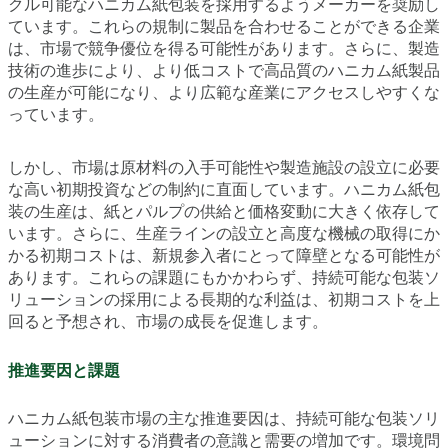
クル可能なハニカム紙包装を採用するようメーカーを奨励し
ています。これらの規制に製品を合わせることができる企業
は、市場で競争優位を得る可能性があります。さらに、製造
技術の進歩により、より低コストで高品質のハニカム紙製品
の生産が可能になり、より広範な産業にアクセスしやすくな
っています。
しかし、市場は原材料の入手可能性や製造施設の設立に必要
な高い初期投資などの制約に直面しています。ハニカム紙包
装の生産は、紙とパルプの供給と価格変動に大きく依存して
います。さらに、生産ラインの設立と高度な機械の取得にか
かる初期コストは、新規参入者にとって障壁となる可能性が
あります。これらの課題にもかかわらず、持続可能な包装ソ
リューションの採用による長期的な利益は、初期コストを上
回ると予想され、市場の成長を促進します。
推進要因と課題
ハニカム紙包装市場の主な推進要因は、持続可能な包装ソリ
ューションに対する消費者の意識と需要の増加です。環境問