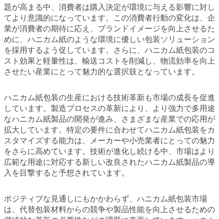
題が高まる中、消費者は購入決定が環境に与える影響に対し
てより意識的になっています。この消費者行動の変化は、企
業が消費者の期待に応え、ブランドイメージを向上させるた
めに、ハニカム紙のような環境に優しい包装ソリューション
を採用するよう促しています。さらに、ハニカム紙包装のコ
スト効果と軽量性は、輸送コストを削減し、物流効率を向上
させたい産業にとって魅力的な選択肢となっています。
ハニカム紙包装の生産における技術革新も市場の成長を促進
しています。製造プロセスの革新により、より強力で多用途
なハニカム紙製品の開発が進み、さまざまな産業での応用が
拡大しています。特定の要件に合わせてハニカム紙包装をカ
スタマイズする能力は、メーカーや小売業者にとっての魅力
をさらに高めています。技術が進化し続ける中、市場はより
広範な用途に対応する新しい改良されたハニカム紙製品の導
入を目撃すると予想されています。
ポジティブな見通しにもかかわらず、ハニカム紙包装市場
は、代替包装材料からの競争や製品性能を向上させるための