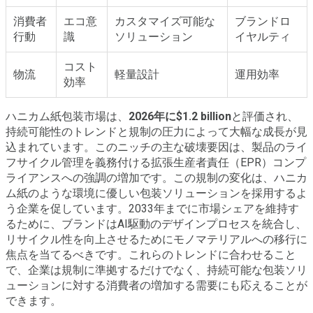
消費者
エコ意
カスタマイズ可能な
ブランドロ
行動
識
ソリューション
イヤルティ
コスト
物流
軽量設計
運用効率
効率
ハニカム紙包装市場は、
2026年に$1.2 billion
と評価され、
持続可能性のトレンドと規制の圧力によって大幅な成長が見
込まれています。このニッチの主な破壊要因は、製品のライ
フサイクル管理を義務付ける拡張生産者責任（EPR）コンプ
ライアンスへの強調の増加です。この規制の変化は、ハニカ
ム紙のような環境に優しい包装ソリューションを採用するよ
う企業を促しています。2033年までに市場シェアを維持す
るために、ブランドはAI駆動のデザインプロセスを統合し、
リサイクル性を向上させるためにモノマテリアルへの移行に
焦点を当てるべきです。これらのトレンドに合わせること
で、企業は規制に準拠するだけでなく、持続可能な包装ソリ
ューションに対する消費者の増加する需要にも応えることが
できます。