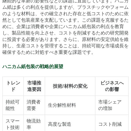
継続的な革新の必要性などの課題に直面しています。ハニカ
ム紙は多くの利点を提供しますが、プラスチックやフォーム
のような材料は、その確立された存在と低コストのために依
然として包装産業を支配しています。この課題を克服するた
めに、企業は消費者や企業にハニカム紙包装の利点を教育
し、製品性能を向上させ、コストを削減するための研究開発
に投資する必要があります。さらに、原材料の安定供給を維
持し、生産コストを管理することは、持続可能な市場成長を
確保するために対処すべき重要な課題です。
ハニカム紙包装の戦略的展望
トレン
市場推
ビジネスへ
技術/材料の変化
ド
進要因
の影響
持続可
消費者
市場シェア
生分解性材料
能性
需要
の増加
スマー
物流効
高度な製造
コスト削減
ト技術
率