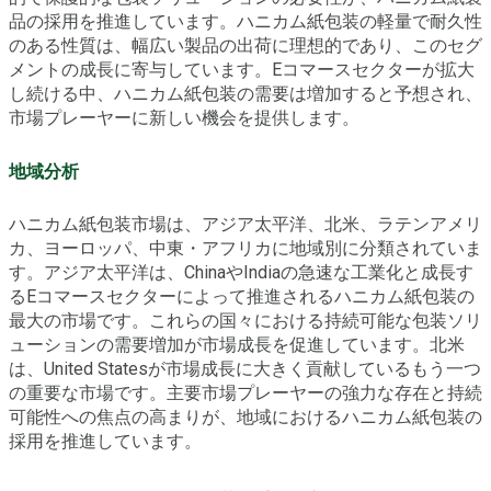
品の採用を推進しています。ハニカム紙包装の軽量で耐久性
のある性質は、幅広い製品の出荷に理想的であり、このセグ
メントの成長に寄与しています。Eコマースセクターが拡大
し続ける中、ハニカム紙包装の需要は増加すると予想され、
市場プレーヤーに新しい機会を提供します。
地域分析
ハニカム紙包装市場は、アジア太平洋、北米、ラテンアメリ
カ、ヨーロッパ、中東・アフリカに地域別に分類されていま
す。アジア太平洋は、ChinaやIndiaの急速な工業化と成長す
るEコマースセクターによって推進されるハニカム紙包装の
最大の市場です。これらの国々における持続可能な包装ソリ
ューションの需要増加が市場成長を促進しています。北米
は、United Statesが市場成長に大きく貢献しているもう一つ
の重要な市場です。主要市場プレーヤーの強力な存在と持続
可能性への焦点の高まりが、地域におけるハニカム紙包装の
採用を推進しています。