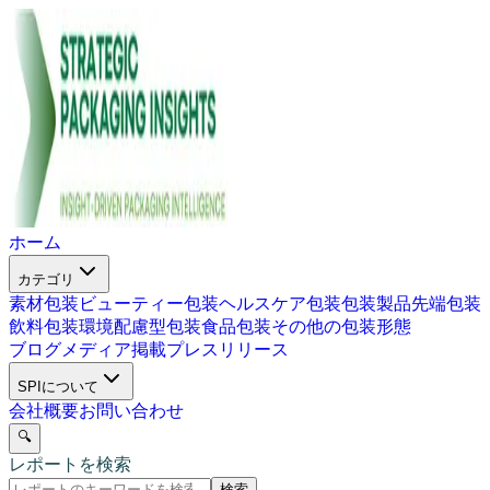
ホーム
カテゴリ
素材包装
ビューティー包装
ヘルスケア包装
包装製品
先端包装
飲料包装
環境配慮型包装
食品包装
その他の包装形態
ブログ
メディア掲載
プレスリリース
SPIについて
会社概要
お問い合わせ
🔍
レポートを検索
検索