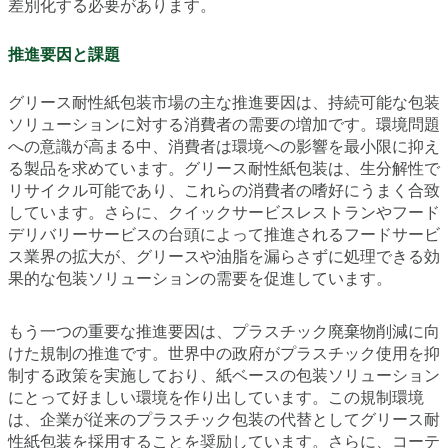
差別化する必要があります。
推進要因と課題
グリース耐性紙包装市場の主な推進要因は、持続可能な包装
ソリューションに対する消費者の需要の増加です。環境問題
への意識が高まる中、消費者は環境への影響を最小限に抑え
る製品を求めています。グリース耐性紙包装は、生分解性で
リサイクル可能であり、これらの消費者の嗜好にうまく合致
しています。さらに、クイックサービスレストランやフード
デリバリーサービスの台頭によって推進されるフードサービ
ス業界の拡大が、グリースや油脂を漏らさずに処理できる効
果的な包装ソリューションの需要を促進しています。
もう一つの重要な推進要因は、プラスチック廃棄物削減に向
けた規制の推進です。世界中の政府がプラスチック使用を抑
制する政策を実施しており、紙ベースの包装ソリューション
にとって好ましい環境を作り出しています。この規制環境
は、企業が従来のプラスチック包装の代替としてグリース耐
性紙包装を採用することを奨励しています。さらに、コーテ