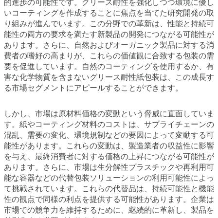
的進歩の可能性です。グリース耐性を強化しつつ環境に優し
いコーティングを作成することに焦点を当てた研究開発の取
り組みが進んでいます。この分野での革新は、性能と持続可
能性の両方の要求を満たす新製品の開発につながる可能性が
あります。さらに、自然およびオーガニック製品に対する消
費者の嗜好の高まりが、これらの価値観に合致する包装の需
要を促進しています。自然のコーティングを使用するか、有
害な化学物質を含まないグリース耐性紙包装は、この成長す
る市場セグメントにアピールすることができます。
しかし、市場は原材料価格の変動という脅威に直面していま
す。紙やコーティング材料のコストは、サプライチェーンの
混乱、需要の変化、環境規制などの要因によって変動する可
能性があります。これらの変動は、製造業者の収益性に影響
を与え、最終消費者に対する価格の上昇につながる可能性が
あります。さらに、市場は生分解性プラスチックや再利用可
能な容器などの代替包装ソリューションの利用可能性によっ
て挑戦されています。これらの代替品は、持続可能性と機能
性の観点で同様の利点を提供する可能性があります。企業は
市場での競争力を維持するために、継続的に革新し、製品を