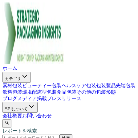
ホーム
カテゴリ
素材包装
ビューティー包装
ヘルスケア包装
包装製品
先端包装
飲料包装
環境配慮型包装
食品包装
その他の包装形態
ブログ
メディア掲載
プレスリリース
SPIについて
会社概要
お問い合わせ
🔍
レポートを検索
検索