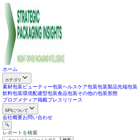
ホーム
カテゴリ
素材包装
ビューティー包装
ヘルスケア包装
包装製品
先端包装
飲料包装
環境配慮型包装
食品包装
その他の包装形態
ブログ
メディア掲載
プレスリリース
SPIについて
会社概要
お問い合わせ
🔍
レポートを検索
検索