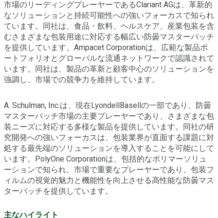
市場のリーディングプレーヤーであるClariant AGは、革新的
なソリューションと持続可能性への強いフォーカスで知られ
ています。同社は、食品・飲料、ヘルスケア、産業包装を含
むさまざまな包装用途に対応する幅広い防曇マスターバッチ
を提供しています。Ampacet Corporationは、広範な製品ポ
ートフォリオとグローバルな流通ネットワークで認識されて
います。同社は、製品の革新と顧客中心のソリューションを
強調し、市場での競争力を維持しています。
A. Schulman, Inc.は、現在LyondellBasellの一部であり、防曇
マスターバッチ市場の主要プレーヤーであり、さまざまな包
装ニーズに対応する多様な製品を提供しています。同社の研
究開発への強いフォーカスは、包装業界が直面する課題に対
処する最先端のソリューションを導入することを可能にして
います。PolyOne Corporationは、包括的なポリマーソリュ
ーションで知られ、市場で重要なプレーヤーであり、包装フ
ィルムの視覚的魅力と機能性を向上させる高性能な防曇マス
ターバッチを提供しています。
主なハイライト