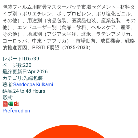
包装フィルム用防曇マスターバッチ市場セグメント - 材料タ
イプ別（ポリエチレン、ポリプロピレン、ポリ塩化ビニル、
その他）、用途別（食品包装、医薬品包装、産業包装、その
他）、エンドユーザー別（食品・飲料、ヘルスケア、産業、
その他）、地域別（アジア太平洋、北米、ラテンアメリカ、
ヨーロッパ、中東・アフリカ） - 市場動向、成長機会、戦略
的推進要因、PESTLE展望（2025-2033）
レポートID
:
6739
ページ数
:
220
最終更新日
:
Apr 2026
カテゴリ
:
先端包装
著者
:
Sandeepa Kulkarni
納品
:
24 to 48 Hours
形式
:
Preferred on