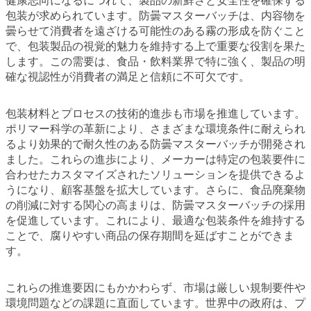
健康志向になるにつれて、製品の新鮮さと安全性を確保する
包装が求められています。防曇マスターバッチは、内容物を
曇らせて消費者を遠ざける可能性のある霧の形成を防ぐこと
で、包装製品の視覚的魅力を維持する上で重要な役割を果た
します。この需要は、食品・飲料業界で特に強く、製品の明
確な視認性が消費者の満足と信頼に不可欠です。
包装材料とプロセスの技術的進歩も市場を推進しています。
ポリマー科学の革新により、さまざまな環境条件に耐えられ
るより効果的で耐久性のある防曇マスターバッチが開発され
ました。これらの進歩により、メーカーは特定の包装要件に
合わせたカスタマイズされたソリューションを提供できるよ
うになり、顧客基盤を拡大しています。さらに、食品廃棄物
の削減に対する関心の高まりは、防曇マスターバッチの採用
を促進しています。これにより、最適な包装条件を維持する
ことで、腐りやすい商品の保存期間を延ばすことができま
す。
これらの推進要因にもかかわらず、市場は厳しい規制要件や
環境問題などの課題に直面しています。世界中の政府は、プ