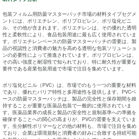
包装フィルム用防曇マスターバッチ市場の材料タイプセグメ
ントには、ポリエチレン、ポリプロピレン、ポリ塩化ビニ
ル、その他が含まれます。ポリエチレンは、その優れた透明
性と柔軟性により、食品包装用途に最も広く使用されていま
す。ポリエチレンベースの防曇マスターバッチの需要は、製
品の視認性と消費者の魅力を高める透明な包装ソリューショ
ンの必要性によって推進されています。ポリプロピレンは、
その高い強度と耐湿性で知られており、特に耐久性が重要な
要件である産業包装用途で市場で注目を集めています。
ポリ塩化ビニル（PVC）は、市場でのもう一つの重要な材料
であり、優れたバリア特性と多用途性を提供します。PVCベ
ースの防曇マスターバッチは、製品の完全性と保存期間を維
持することが重要な医薬品包装で一般的に使用されていま
す。医薬品業界の成長と製品の安全性と規制基準への準拠を
確保することへの関心の高まりが、PVCの需要を支えていま
す。生分解性ポリマーなどの他の材料も、市場で注目を集め
ており、企業は環境規制と消費者の好みに合致する持続可能