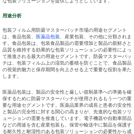
な包装ソリューションを提供しようとしています。
用途分析
包装フィルム用防曇マスターバッチ市場の用途セグメント
は、食品包装、
医薬品包装
、産業包装、その他に分類されま
す。食品包装は、包装食品製品の需要増加と製品の新鮮さと
品質を維持する効果的な包装ソリューションの必要性によっ
て推進される最大の用途セグメントです。防曇マスターバッ
チは、包装フィルム上の湿気の蓄積を防ぐことで、食品製品
の視覚的魅力と保存期間を向上させる上で重要な役割を果た
します。
医薬品包装は、製品の安全性と厳しい規制基準への準拠を確
保するために防曇マスターバッチが使用されるもう一つの重
要な用途セグメントです。医薬品業界の成長と患者の安全性
と製品の完全性に対する関心の高まりが、先進的な包装ソリ
ューションの需要を推進しています。電子機器や自動車部品
などの用途を含む産業包装も、保管や輸送中に製品を保護す
る耐久性と耐湿性のある包装ソリューションの必要性から成