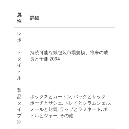
属
詳細
性
レ
ポ
ー
ト
持続可能な紙包装市場規模、将来の成
タ
長と予測 2034
イ
ト
ル
製
品
ボックスとカートン, バッグとサック,
タ
ポーチとサシェ, トレイとクラムシェル,
イ
メールと封筒, ラップとラミネート, ボ
プ
トルとジャー, その他
別