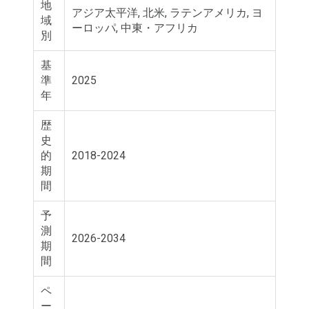
地
アジア太平洋, 北米, ラテンアメリカ, ヨ
域
ーロッパ, 中東・アフリカ
別
基
準
2025
年
歴
史
的
2018-2024
期
間
予
測
2026-2034
期
間
ペ
ー