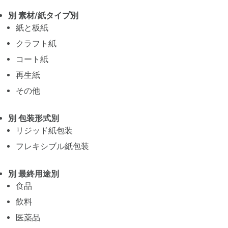
別 素材/紙タイプ別
紙と板紙
クラフト紙
コート紙
再生紙
その他
別 包装形式別
リジッド紙包装
フレキシブル紙包装
別 最終用途別
食品
飲料
医薬品