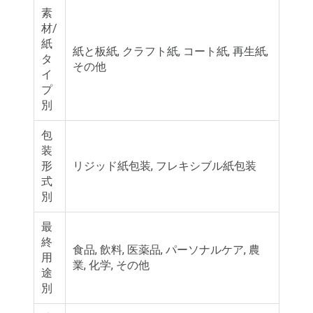
素
材/
紙
紙と板紙, クラフト紙, コート紙, 再生紙,
タ
その他
イ
プ
別
包
装
形
リジッド紙包装, フレキシブル紙包装
式
別
最
終
食品, 飲料, 医薬品, パーソナルケア, 農
用
業, 化学, その他
途
別