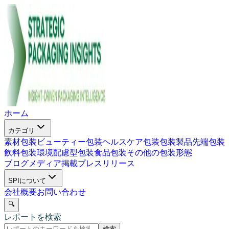
ホーム
カテゴリ
素材包装
ビューティー包装
ヘルスケア包装
包装製品
先端包装
飲料包装
環境配慮型包装
食品包装
その他の包装形態
ブログ
メディア掲載
プレスリリース
SPIについて
会社概要
お問い合わせ
🔍
レポートを検索
検索