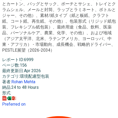
とカートン、バッグとサック、ポーチとサシェ、トレイとク
ラムシェル、メールと封筒、ラップとラミネート、ボトルと
ジャー、その他）、素材/紙タイプ（紙と板紙、クラフト
紙、コート紙、再生紙、その他）、包装形式（リジッド紙包
装、フレキシブル紙包装）、最終用途（食品、飲料、医薬
品、パーソナルケア、農業、化学、その他）、および地域
（アジア太平洋、北米、ラテンアメリカ、ヨーロッパ、中
東・アフリカ） - 市場動向、成長機会、戦略的ドライバー、
PESTLE展望（2026-2034）
レポートID
:
6999
ページ数
:
156
最終更新日
:
Apr 2026
カテゴリ
:
環境配慮型包装
著者
:
Rohan Mehta
納品
:
24 to 48 Hours
形式
:
Preferred on