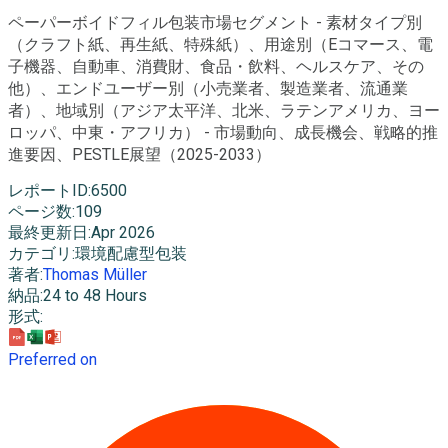
ペーパーボイドフィル包装市場セグメント - 素材タイプ別
（クラフト紙、再生紙、特殊紙）、用途別（Eコマース、電
子機器、自動車、消費財、食品・飲料、ヘルスケア、その
他）、エンドユーザー別（小売業者、製造業者、流通業
者）、地域別（アジア太平洋、北米、ラテンアメリカ、ヨー
ロッパ、中東・アフリカ） - 市場動向、成長機会、戦略的推
進要因、PESTLE展望（2025-2033）
レポートID
:
6500
ページ数
:
109
最終更新日
:
Apr 2026
カテゴリ
:
環境配慮型包装
著者
:
Thomas Müller
納品
:
24 to 48 Hours
形式
:
Preferred on