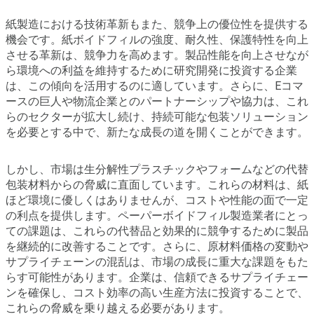
紙製造における技術革新もまた、競争上の優位性を提供する
機会です。紙ボイドフィルの強度、耐久性、保護特性を向上
させる革新は、競争力を高めます。製品性能を向上させなが
ら環境への利益を維持するために研究開発に投資する企業
は、この傾向を活用するのに適しています。さらに、Eコマ
ースの巨人や物流企業とのパートナーシップや協力は、これ
らのセクターが拡大し続け、持続可能な包装ソリューション
を必要とする中で、新たな成長の道を開くことができます。
しかし、市場は生分解性プラスチックやフォームなどの代替
包装材料からの脅威に直面しています。これらの材料は、紙
ほど環境に優しくはありませんが、コストや性能の面で一定
の利点を提供します。ペーパーボイドフィル製造業者にとっ
ての課題は、これらの代替品と効果的に競争するために製品
を継続的に改善することです。さらに、原材料価格の変動や
サプライチェーンの混乱は、市場の成長に重大な課題をもた
らす可能性があります。企業は、信頼できるサプライチェー
ンを確保し、コスト効率の高い生産方法に投資することで、
これらの脅威を乗り越える必要があります。