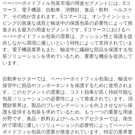
ペーパーボイドフィル包装市場の用途セグメントには、Eコ
マース、電子機器、自動車、消費財、食品・飲料、ヘルスケ
ア、その他が含まれます。Eコマースは、オンラインショッ
ピングの急速な成長と輸送中の保護包装の必要性によって推
進される最大の用途セグメントです。Eコマースにおけるペ
ーパーボイドフィル包装の需要は、クッション性と保護を提
供しながら環境に優しいという特性によって支持されていま
す。電子機器業界もまた、輸送中に繊細な部品を保護する包
装ソリューションを求めているため、重要な機会を提供して
います。
自動車セクターでは、ペーパーボイドフィル包装は、輸送や
保管中に部品やコンポーネントを保護するために使用されま
す。このセグメントの需要は、コスト効果が高く持続可能な
包装ソリューションの必要性によって推進されています。消
費財業界は、製品のプレゼンテーションを向上させながら保
護を提供する包装を求めているため、もう一つの重要な用途
分野です。食品・飲料およびヘルスケアセクターでは、衛生
的で環境に優しいソリューションの必要性によってペーパー
ボイドフィル包装の需要が推進されています。特定の業界要