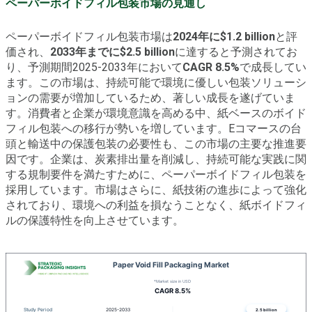
ペーパーボイドフィル包装市場の見通し
ペーパーボイドフィル包装市場は
2024年に$1.2 billion
と評
価され、
2033年までに$2.5 billion
に達すると予測されてお
り、予測期間2025-2033年において
CAGR 8.5%
で成長してい
ます。この市場は、持続可能で環境に優しい包装ソリューシ
ョンの需要が増加しているため、著しい成長を遂げていま
す。消費者と企業が環境意識を高める中、紙ベースのボイド
フィル包装への移行が勢いを増しています。Eコマースの台
頭と輸送中の保護包装の必要性も、この市場の主要な推進要
因です。企業は、炭素排出量を削減し、持続可能な実践に関
する規制要件を満たすために、ペーパーボイドフィル包装を
採用しています。市場はさらに、紙技術の進歩によって強化
されており、環境への利益を損なうことなく、紙ボイドフィ
ルの保護特性を向上させています。