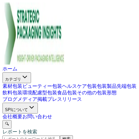
ホーム
カテゴリ
素材包装
ビューティー包装
ヘルスケア包装
包装製品
先端包装
飲料包装
環境配慮型包装
食品包装
その他の包装形態
ブログ
メディア掲載
プレスリリース
SPIについて
会社概要
お問い合わせ
🔍
レポートを検索
検索