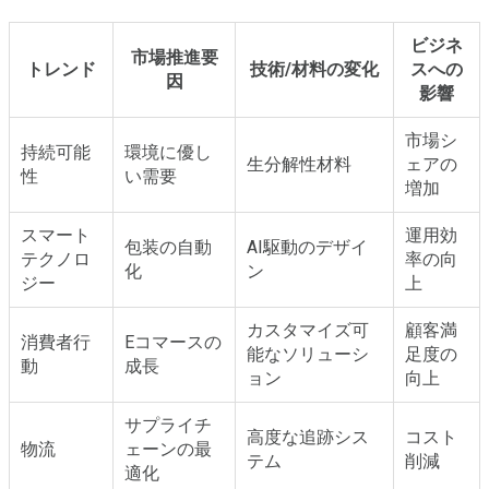
ビジネ
市場推進要
トレンド
技術/材料の変化
スへの
因
影響
市場シ
持続可能
環境に優し
生分解性材料
ェアの
性
い需要
増加
スマート
運用効
包装の自動
AI駆動のデザイ
テクノロ
率の向
化
ン
ジー
上
カスタマイズ可
顧客満
消費者行
Eコマースの
能なソリューシ
足度の
動
成長
ョン
向上
サプライチ
高度な追跡シス
コスト
物流
ェーンの最
テム
削減
適化