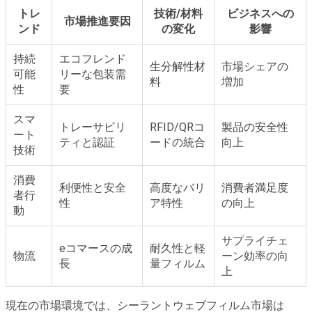
トレ
技術/材料
ビジネスへの
市場推進要因
ンド
の変化
影響
持続
エコフレンド
生分解性材
市場シェアの
可能
リーな包装需
料
増加
性
要
スマ
トレーサビリ
RFID/QRコ
製品の安全性
ート
ティと認証
ードの統合
向上
技術
消費
利便性と安全
高度なバリ
消費者満足度
者行
性
ア特性
の向上
動
サプライチェ
eコマースの成
耐久性と軽
物流
ーン効率の向
長
量フィルム
上
現在の市場環境では、シーラントウェブフィルム市場は