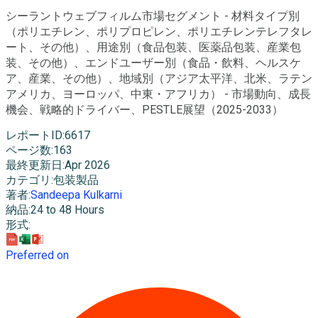
シーラントウェブフィルム市場セグメント - 材料タイプ別
（ポリエチレン、ポリプロピレン、ポリエチレンテレフタレ
ート、その他）、用途別（食品包装、医薬品包装、産業包
装、その他）、エンドユーザー別（食品・飲料、ヘルスケ
ア、産業、その他）、地域別（アジア太平洋、北米、ラテン
アメリカ、ヨーロッパ、中東・アフリカ） - 市場動向、成長
機会、戦略的ドライバー、PESTLE展望（2025-2033）
レポートID
:
6617
ページ数
:
163
最終更新日
:
Apr 2026
カテゴリ
:
包装製品
著者
:
Sandeepa Kulkarni
納品
:
24 to 48 Hours
形式
:
Preferred on