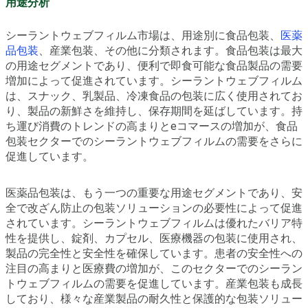
用途分析
シーラントウェブフィルム市場は、用途別に食品包装、
医薬
品包装
、産業包装、その他に分類されます。食品包装は最大
の用途セグメントであり、便利で即食可能な食品製品の需要
増加によって促進されています。シーラントウェブフィルム
は、スナック、乳製品、冷凍食品の包装に広く使用されてお
り、製品の新鮮さを維持し、保存期間を延ばしています。持
ち運び消費のトレンドの高まりとeコマースの増加が、食品
包装セクターでのシーラントウェブフィルムの需要をさらに
促進しています。
医薬品包装は、もう一つの重要な用途セグメントであり、安
全で改ざん防止の包装ソリューションの必要性によって促進
されています。シーラントウェブフィルムは優れたバリア特
性を提供し、錠剤、カプセル、医療機器の包装に使用され、
製品の完全性と安全性を確保しています。患者の安全性への
注目の高まりと医療費の増加が、このセクターでのシーラン
トウェブフィルムの需要を促進しています。産業包装も成長
しており、様々な産業製品の耐久性と保護的な包装ソリュー