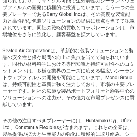
知られており、リサイクル可能で生分解性のシーラントウェ
ブフィルムの開発に積極的に投資しています。もう一つの主
要プレーヤーであるBerry Global Inc.は、その高度な製造能
力と高性能な包装ソリューションの提供に焦点を当てて認識
されています。同社の戦略的買収とコラボレーションは、市
場地位をさらに強化し、顧客基盤を拡大しています。
Sealed Air Corporationは、革新的な包装ソリューションと製
品の安全性と保存期間の向上に焦点を当てて知られていま
す。同社の材料科学における専門知識と持続可能性へのコミ
ットメントは、多様な業界のニーズに応える幅広いシーラン
トウェブフィルムの開発を可能にしています。Mondi Group
は、持続可能性と革新に強く注力しており、市場の主要プレ
ーヤーです。同社の広範な製品ポートフォリオと顧客中心の
ソリューションへの注力が、その強力な市場プレゼンスに貢
献しています。
その他の注目すべきプレーヤーには、Huhtamaki Oyj、Uflex
Ltd.、Constantia Flexiblesが含まれます。これらの企業は、
製品提供の拡大と生産能力の強化に積極的に取り組み、シー