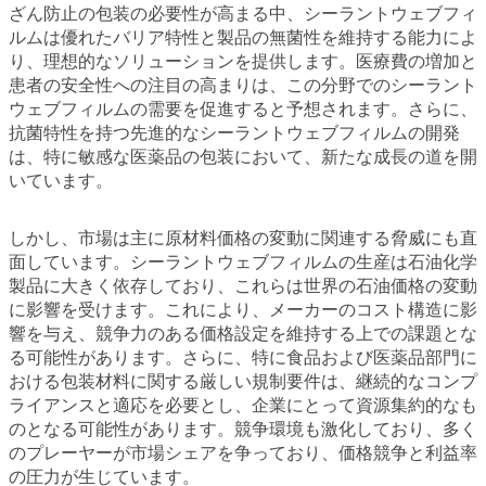
ざん防止の包装の必要性が高まる中、シーラントウェブフィ
ルムは優れたバリア特性と製品の無菌性を維持する能力によ
り、理想的なソリューションを提供します。医療費の増加と
患者の安全性への注目の高まりは、この分野でのシーラント
ウェブフィルムの需要を促進すると予想されます。さらに、
抗菌特性を持つ先進的なシーラントウェブフィルムの開発
は、特に敏感な医薬品の包装において、新たな成長の道を開
いています。
しかし、市場は主に原材料価格の変動に関連する脅威にも直
面しています。シーラントウェブフィルムの生産は石油化学
製品に大きく依存しており、これらは世界の石油価格の変動
に影響を受けます。これにより、メーカーのコスト構造に影
響を与え、競争力のある価格設定を維持する上での課題とな
る可能性があります。さらに、特に食品および医薬品部門に
おける包装材料に関する厳しい規制要件は、継続的なコンプ
ライアンスと適応を必要とし、企業にとって資源集約的なも
のとなる可能性があります。競争環境も激化しており、多く
のプレーヤーが市場シェアを争っており、価格競争と利益率
の圧力が生じています。