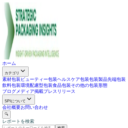
ホーム
カテゴリ
素材包装
ビューティー包装
ヘルスケア包装
包装製品
先端包装
飲料包装
環境配慮型包装
食品包装
その他の包装形態
ブログ
メディア掲載
プレスリリース
SPIについて
会社概要
お問い合わせ
🔍
レポートを検索
検索