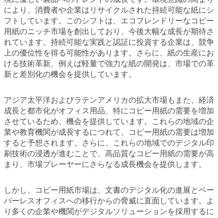
により、消費者や企業はリサイクルされた持続可能な紙にシ
フトしています。このシフトは、エコフレンドリーなコピー
用紙のニッチ市場を創出しており、今後大幅な成長が期待さ
れています。持続可能な実践と認証に投資する企業は、競争
上の優位性を得る可能性があります。さらに、紙の生産にお
ける技術革新、例えば軽量で強力な紙の開発は、市場での革
新と差別化の機会を提供しています。
アジア太平洋およびラテンアメリカの拡大市場もまた、経済
成長と都市化がオフィス用品、特にコピー用紙の需要を増加
させているため、機会を提供しています。これらの地域の企
業や教育機関が成長するにつれて、コピー用紙の需要は増加
すると予想されます。さらに、これらの地域でのデジタル印
刷技術の浸透が進むことで、高品質なコピー用紙の需要が高
まり、市場プレーヤーにさらなる成長機会を提供します。
しかし、コピー用紙市場は、文書のデジタル化の進展とペー
パーレスオフィスへの移行からの脅威に直面しています。よ
り多くの企業や機関がデジタルソリューションを採用するに