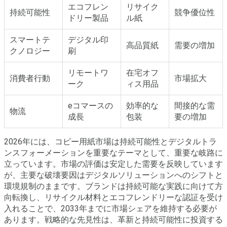
エコフレン
リサイク
持続可能性
競争優位性
ドリー製品
ル紙
スマートテ
デジタル印
高品質紙
需要の増加
クノロジー
刷
リモートワ
在宅オフ
消費者行動
市場拡大
ーク
ィス用品
eコマースの
効率的な
間接的な需
物流
成長
包装
要の増加
2026年には、コピー用紙市場は持続可能性とデジタルトラ
ンスフォーメーションを重要なテーマとして、重要な岐路に
立っています。市場の評価は安定した需要を反映しています
が、主要な破壊要因はデジタルソリューションへのシフトと
環境規制のままです。ブランドは持続可能な実践に向けて方
向転換し、リサイクル材料とエコフレンドリーな認証を受け
入れることで、2033年までに市場シェアを維持する必要が
あります。戦略的な先見性は、革新と持続可能性に投資する