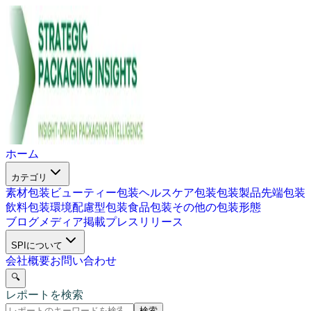
ホーム
カテゴリ
素材包装
ビューティー包装
ヘルスケア包装
包装製品
先端包装
飲料包装
環境配慮型包装
食品包装
その他の包装形態
ブログ
メディア掲載
プレスリリース
SPIについて
会社概要
お問い合わせ
🔍
レポートを検索
検索