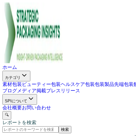
ホーム
カテゴリ
素材包装
ビューティー包装
ヘルスケア包装
包装製品
先端包装
ブログ
メディア掲載
プレスリリース
SPIについて
会社概要
お問い合わせ
🔍
レポートを検索
検索