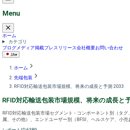
Menu
ホーム
カテゴリ
ブログ
メディア掲載
プレスリリース
会社概要
お問い合わせ
JA
▾
ホーム
先端包装
RFID対応輸送包装市場規模、将来の成長と予測 2033
RFID対応輸送包装市場規模、将来の成長と予測
RFID対応輸送包装市場セグメント - コンポーネント別
属、その他）、エンドユーザー別（BFSI、ヘルスケア、小売およ
レポートID
:
6389