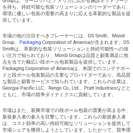
Groupは、ヨーロッパとアメリカに広がる施設ネットワーク
を持ち、持続可能な包装ソリューションのリーダーであり、
環境に優しい包装の需要の高まりに応える革新的な製品を提
供しています。
市場の他の注目すべきプレーヤーには、DS Smith、Mondi
Group、
Packaging
Corporation of Americaが含まれます。DS
Smithは、革新的な包装ソリューションと持続可能性への強
い注力で知られており、Mondi Groupは品質と顧客満足に焦
点を当てた幅広い段ボール包装製品を提供しています。
Packaging Corporation of Americaは、米国でのコンテナボー
ドと段ボール包装製品の主要なプロバイダーであり、高品質
な製品と顧客サービスで知られています。これらの企業は、
Georgia-Pacific LLC、Rengo Co., Ltd.、Pratt Industriesなどと
ともに、市場の競争ダイナミクスに貢献しています。
市場はまた、新興市場での段ボール包装の需要が高まる中、
新規参入者の参入を目撃しています。これらの新規参入者
は、コスト効率の高い持続可能なソリューションを提供して
市場シェアを獲得しようとしています。したがって、競争環