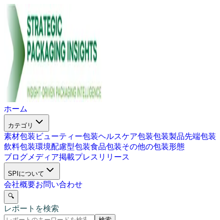
ホーム
カテゴリ
素材包装
ビューティー包装
ヘルスケア包装
包装製品
先端包装
飲料包装
環境配慮型包装
食品包装
その他の包装形態
ブログ
メディア掲載
プレスリリース
SPIについて
会社概要
お問い合わせ
🔍
レポートを検索
検索