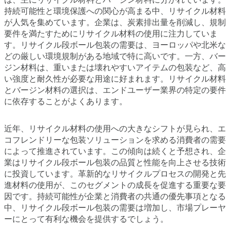
持続可能性と環境保護への関心が高まる中、リサイクル材料
が人気を集めています。企業は、炭素排出量を削減し、規制
要件を満たすためにリサイクル材料の使用に注力していま
す。リサイクル段ボール包装の需要は、ヨーロッパや北米な
どの厳しい環境規制がある地域で特に高いです。一方、バー
ジン材料は、重いまたは壊れやすいアイテムの包装など、高
い強度と耐久性が必要な用途に好まれます。リサイクル材料
とバージン材料の選択は、エンドユーザー業界の特定の要件
に依存することがよくあります。
近年、リサイクル材料の使用への大きなシフトが見られ、エ
コフレンドリーな包装ソリューションを求める消費者の需要
によって推進されています。この傾向は続くと予想され、企
業はリサイクル段ボール包装の品質と性能を向上させる技術
に投資しています。革新的なリサイクルプロセスの開発と先
進材料の使用が、このセグメントの成長を促進する重要な要
因です。持続可能性が企業と消費者の共通の優先事項となる
中、リサイクル段ボール包装の需要は増加し、市場プレーヤ
ーにとって有利な機会を提供するでしょう。