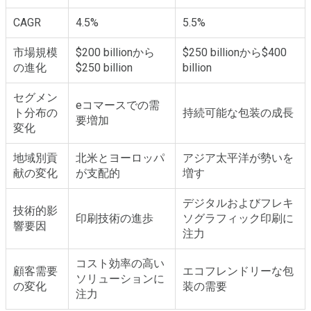
CAGR
4.5%
5.5%
市場規模
$200 billionから
$250 billionから$400
の進化
$250 billion
billion
セグメン
eコマースでの需
ト分布の
持続可能な包装の成長
要増加
変化
地域別貢
北米とヨーロッパ
アジア太平洋が勢いを
献の変化
が支配的
増す
デジタルおよびフレキ
技術的影
印刷技術の進歩
ソグラフィック印刷に
響要因
注力
コスト効率の高い
顧客需要
エコフレンドリーな包
ソリューションに
の変化
装の需要
注力