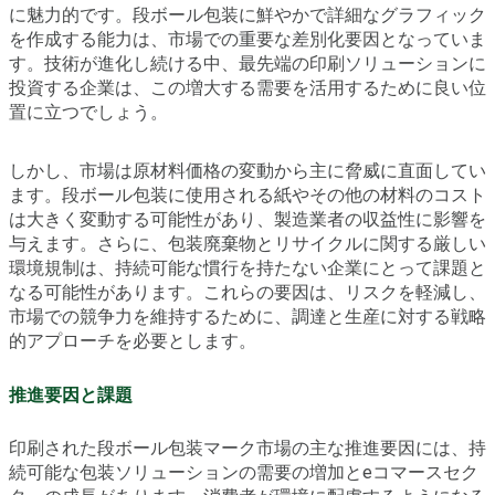
に魅力的です。段ボール包装に鮮やかで詳細なグラフィック
を作成する能力は、市場での重要な差別化要因となっていま
す。技術が進化し続ける中、最先端の印刷ソリューションに
投資する企業は、この増大する需要を活用するために良い位
置に立つでしょう。
しかし、市場は原材料価格の変動から主に脅威に直面してい
ます。段ボール包装に使用される紙やその他の材料のコスト
は大きく変動する可能性があり、製造業者の収益性に影響を
与えます。さらに、包装廃棄物とリサイクルに関する厳しい
環境規制は、持続可能な慣行を持たない企業にとって課題と
なる可能性があります。これらの要因は、リスクを軽減し、
市場での競争力を維持するために、調達と生産に対する戦略
的アプローチを必要とします。
推進要因と課題
印刷された段ボール包装マーク市場の主な推進要因には、持
続可能な包装ソリューションの需要の増加とeコマースセク