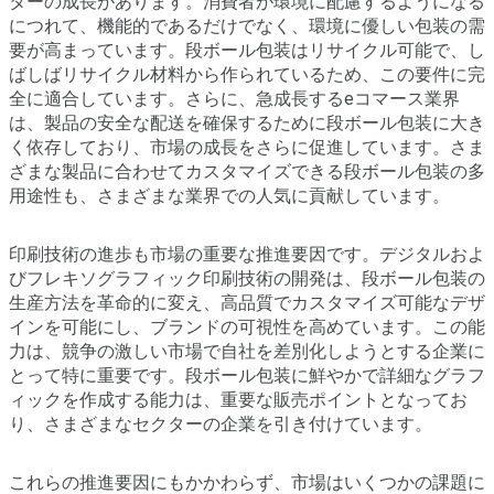
ターの成長があります。消費者が環境に配慮するようになる
につれて、機能的であるだけでなく、環境に優しい包装の需
要が高まっています。段ボール包装はリサイクル可能で、し
ばしばリサイクル材料から作られているため、この要件に完
全に適合しています。さらに、急成長するeコマース業界
は、製品の安全な配送を確保するために段ボール包装に大き
く依存しており、市場の成長をさらに促進しています。さま
ざまな製品に合わせてカスタマイズできる段ボール包装の多
用途性も、さまざまな業界での人気に貢献しています。
印刷技術の進歩も市場の重要な推進要因です。デジタルおよ
びフレキソグラフィック印刷技術の開発は、段ボール包装の
生産方法を革命的に変え、高品質でカスタマイズ可能なデザ
インを可能にし、ブランドの可視性を高めています。この能
力は、競争の激しい市場で自社を差別化しようとする企業に
とって特に重要です。段ボール包装に鮮やかで詳細なグラフ
ィックを作成する能力は、重要な販売ポイントとなってお
り、さまざまなセクターの企業を引き付けています。
これらの推進要因にもかかわらず、市場はいくつかの課題に