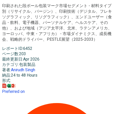
印刷された段ボール包装マーク市場セグメント - 材料タイプ
別（リサイクル、バージン）、印刷技術（デジタル、フレキ
ソグラフィック、リソグラフィック）、エンドユーザー（食
品・飲料、電子機器、パーソナルケア、ヘルスケア、その
他）、および地域（アジア太平洋、北米、ラテンアメリカ、
ヨーロッパ、中東・アフリカ） - 市場ダイナミクス、成長機
会、戦略的ドライバー、PESTLE展望（2025-2033）
レポートID
:
6452
ページ数
:
203
最終更新日
:
Apr 2026
カテゴリ
:
包装製品
著者
:
Anirudh Singh
納品
:
24 to 48 Hours
形式
:
Preferred on