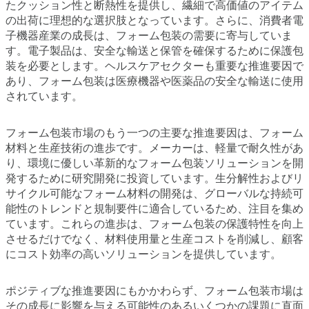
たクッション性と断熱性を提供し、繊細で高価値のアイテム
の出荷に理想的な選択肢となっています。さらに、消費者電
子機器産業の成長は、フォーム包装の需要に寄与していま
す。電子製品は、安全な輸送と保管を確保するために保護包
装を必要とします。ヘルスケアセクターも重要な推進要因で
あり、フォーム包装は医療機器や医薬品の安全な輸送に使用
されています。
フォーム包装市場のもう一つの主要な推進要因は、フォーム
材料と生産技術の進歩です。メーカーは、軽量で耐久性があ
り、環境に優しい革新的なフォーム包装ソリューションを開
発するために研究開発に投資しています。生分解性およびリ
サイクル可能なフォーム材料の開発は、グローバルな持続可
能性のトレンドと規制要件に適合しているため、注目を集め
ています。これらの進歩は、フォーム包装の保護特性を向上
させるだけでなく、材料使用量と生産コストを削減し、顧客
にコスト効率の高いソリューションを提供しています。
ポジティブな推進要因にもかかわらず、フォーム包装市場は
その成長に影響を与える可能性のあるいくつかの課題に直面