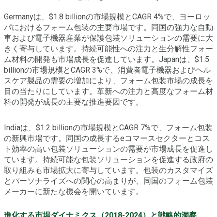
Germanyは、$1.8 billionの市場規模とCAGR 4%で、ヨーロッ
パにおけるフォーム包装の主要市場です。同国の強力な自動
車および電子機器産業が保護包装ソリューションの需要に大
きく寄与しています。持続可能性への注力と生分解性フォー
ム材料の開発も市場成長を促進しています。Japanは、$1.5
billionの市場規模とCAGR 3%で、消費者電子機器およびヘル
スケア製品の需要の増加により、フォーム包装市場の成長を
目の当たりにしています。革新への注力と高度なフォーム材
料の開発が成長の主要な推進要因です。
Indiaは、$1.2 billionの市場規模とCAGR 7%で、フォーム包装
の新興市場です。同国の成長するeコマースセクターとコス
ト効率の高い包装ソリューションの需要が市場成長を促進し
ています。持続可能な包装ソリューションを促進する政府の
取り組みも市場拡大に寄与しています。包装のカスタマイズ
とパーソナライズへの関心の高まりが、同国のフォーム包装
メーカーに新たな機会を開いています。
進化する市場ダイナミクス（2018-2024）と戦略的洞察