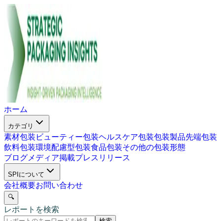
ホーム
カテゴリ
素材包装
ビューティー包装
ヘルスケア包装
包装製品
先端包装
飲料包装
環境配慮型包装
食品包装
その他の包装形態
ブログ
メディア掲載
プレスリリース
SPIについて
会社概要
お問い合わせ
🔍
レポートを検索
検索