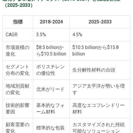
（2025-2033）
指標
2018-2024
2025-2033
CAGR
3.5%
4.5%
市場規模の
$8.5 billionか
$10.5 billionから$15.8
進化
ら$10.5 billion
billion
セグメント
ポリスチレン
生分解性材料の台頭
分布の変化
の優位性
地域別貢献
アジア太平洋が勢いを増
北米がリード
の変化
す
技術的影響
基本的なフォ
高度なエコフレンドリー
要因
ーム材料
材料
顧客需要の
カスタマイズされた持続
標準的な包装
変化
可能なソリューション