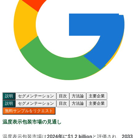
説明
セグメンテーション
目次
方法論
主要企業
説明
セグメンテーション
目次
方法論
主要企業
無料サンプルをリクエスト
温度表示包装市場の見通し
温度表示包装市場は
2024年に$1.2 billion
と評価され、
2033