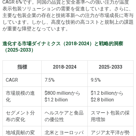
CAGR 6%です。同国の品質と安全基準への強い注力が温度
表示包装ソリューションの需要を促進しています。さらに、
主要な包装企業の存在と技術革新への注力が市場成長に寄与
しています。しかし、高度な技術の高コストと規制上の課題
が重要な障壁となっています。
進化する市場ダイナミクス（2018-2024）と戦略的洞察
（2025-2033）
指標
2018-2024
2025-2033
CAGR
7.5%
9.5%
市場規模の進
$800 millionから
$1.2 billionから
化
$1.2 billion
$2.8 billion
セグメント分
ヘルスケアと食品
スマート包装の採
布の変化
の優位性
用増加
地域貢献の変
北米とヨーロッパ
アジア太平洋が勢