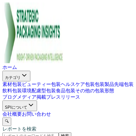
ホーム
カテゴリ
素材包装
ビューティー包装
ヘルスケア包装
包装製品
先端包装
飲料包装
環境配慮型包装
食品包装
その他の包装形態
ブログ
メディア掲載
プレスリリース
SPIについて
会社概要
お問い合わせ
🔍
レポートを検索
検索