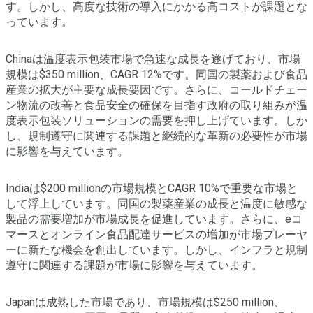
す。しかし、高度な技術の導入にかかる高コストが課題とな
っています。
Chinaは温度表示包装市場で急速な成長を遂げており、市場
規模は$350 million、CAGR 12%です。同国の製薬および食品
産業の拡大が主要な成長要因です。さらに、コールドチェー
ン物流の改善と食品安全の確保を目指す政府の取り組みが温
度表示包装ソリューションの需要を押し上げています。しか
し、規制遵守に関連する課題と継続的な革新の必要性が市場
に影響を与えています。
Indiaは$200 millionの市場規模とCAGR 10%で重要な市場と
して浮上しています。同国の製薬産業の成長と温度に敏感な
製品の需要増加が市場成長を促進しています。さらに、eコ
マースとオンライン食品配達サービスの増加が市場プレーヤ
ーに新たな機会を創出しています。しかし、インフラと規制
遵守に関連する課題が市場に影響を与えています。
Japanは成熟した市場であり、市場規模は$250 million、