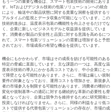
もう一つの重要な機会は、スマート包装技術の開発にありま
す。IoTおよびデジタル技術の包装ソリューションへの統合
により、輸送中の製品状態に関する貴重な洞察を提供するリ
アルタイムの監視とデータ収集が可能になっています。この
技術的進歩は、温度表示包装の機能性を向上させるだけでな
く、企業に新しいビジネスモデルと収益源を提供していま
す。消費者が製品の安全性と品質に対する意識を高めるにつ
れて、スマート包装ソリューションの需要は増加すると予想
されており、市場成長の有望な機会を提供しています。
機会にもかかわらず、市場はその成長を妨げる可能性のある
特定の脅威に直面しています。主な課題の一つは、高度な温
度表示技術の導入にかかる高コストであり、中小企業にとっ
て障壁となる可能性があります。さらに、市場は厳しい規制
要件の対象となっており、運用コストを増加させ、新規参入
者の市場参入を制限する可能性があります。消費者の嗜好の
変化や規制基準への適応に対する継続的な革新の必要性も脅
威となっており、企業は競争力を維持するために研究開発に
投資しなければなりません。さらに、同様の利益をより低コ
ストで提供する代替包装ソリューションの存在が、市場の成