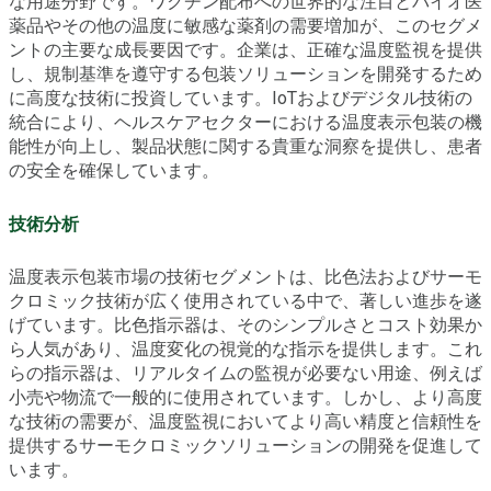
な用途分野です。ワクチン配布への世界的な注目とバイオ医
薬品やその他の温度に敏感な薬剤の需要増加が、このセグメ
ントの主要な成長要因です。企業は、正確な温度監視を提供
し、規制基準を遵守する包装ソリューションを開発するため
に高度な技術に投資しています。IoTおよびデジタル技術の
統合により、ヘルスケアセクターにおける温度表示包装の機
能性が向上し、製品状態に関する貴重な洞察を提供し、患者
の安全を確保しています。
技術分析
温度表示包装市場の技術セグメントは、比色法およびサーモ
クロミック技術が広く使用されている中で、著しい進歩を遂
げています。比色指示器は、そのシンプルさとコスト効果か
ら人気があり、温度変化の視覚的な指示を提供します。これ
らの指示器は、リアルタイムの監視が必要ない用途、例えば
小売や物流で一般的に使用されています。しかし、より高度
な技術の需要が、温度監視においてより高い精度と信頼性を
提供するサーモクロミックソリューションの開発を促進して
います。