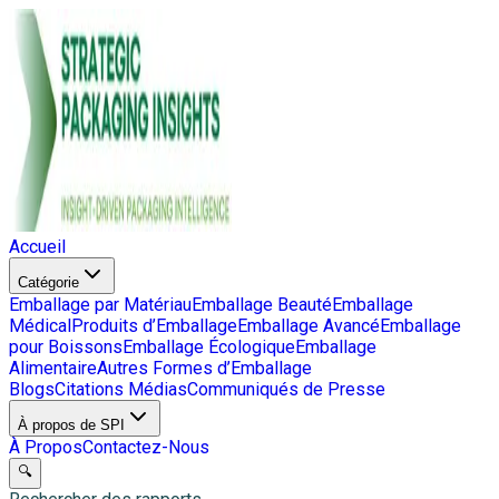
Accueil
Catégorie
Emballage par Matériau
Emballage Beauté
Emballage
Médical
Produits d’Emballage
Emballage Avancé
Emballage
pour Boissons
Emballage Écologique
Emballage
Alimentaire
Autres Formes d’Emballage
Blogs
Citations Médias
Communiqués de Presse
À propos de SPI
À Propos
Contactez-Nous
🔍