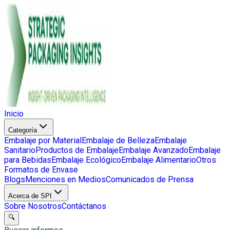
Inicio
Categoría
Embalaje por Material
Embalaje de Belleza
Embalaje
Sanitario
Productos de Embalaje
Embalaje Avanzado
Embalaje
para Bebidas
Embalaje Ecológico
Embalaje Alimentario
Otros
Formatos de Envase
Blogs
Menciones en Medios
Comunicados de Prensa
Acerca de SPI
Sobre Nosotros
Contáctanos
🔍