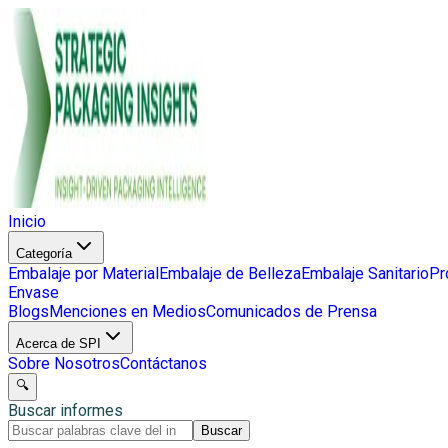
Inicio
Categoría
Embalaje por Material
Embalaje de Belleza
Embalaje Sanitario
Pr
Envase
Blogs
Menciones en Medios
Comunicados de Prensa
Acerca de SPI
Sobre Nosotros
Contáctanos
🔍
Buscar informes
Buscar