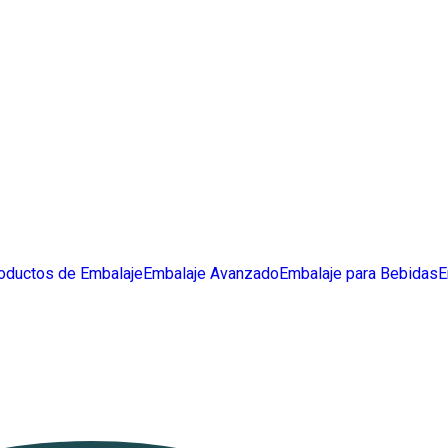
oductos de Embalaje
Embalaje Avanzado
Embalaje para Bebidas
E