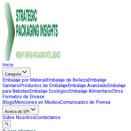
Inicio
Categoría
Embalaje por Material
Embalaje de Belleza
Embalaje
Sanitario
Productos de Embalaje
Embalaje Avanzado
Embalaje
para Bebidas
Embalaje Ecológico
Embalaje Alimentario
Otros
Formatos de Envase
Blogs
Menciones en Medios
Comunicados de Prensa
Acerca de SPI
Sobre Nosotros
Contáctanos
🔍