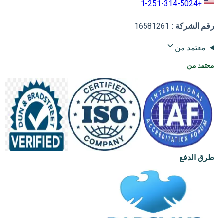
+1-251-314-5024
رقم الشركة
:
16581261
معتمد من
معتمد من
طرق الدفع