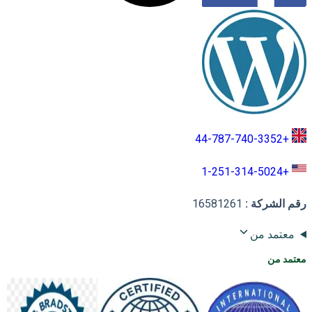
+44-787-740-3352
+1-251-314-5024
رقم الشركة
:
16581261
معتمد من
معتمد من