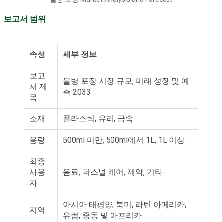
보고서 범위
속성
세부 정보
보고
물병 포장 시장 규모, 미래 성장 및 예
서 제
측 2033
목
소재
플라스틱, 유리, 금속
용량
500ml 미만, 500ml에서 1L, 1L 이상
최종
사용
음료, 퍼스널 케어, 제약, 기타
자
아시아 태평양, 북미, 라틴 아메리카,
지역
유럽, 중동 및 아프리카