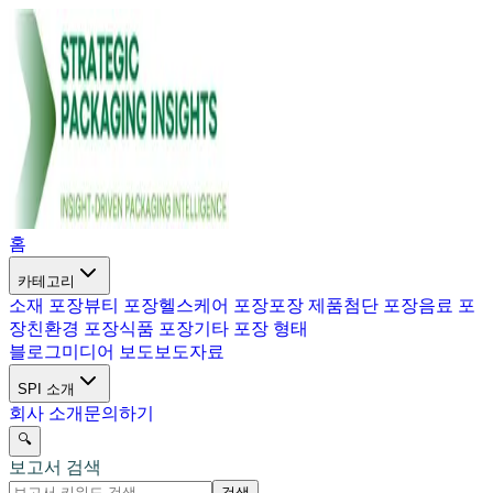
홈
카테고리
소재 포장
뷰티 포장
헬스케어 포장
포장 제품
첨단 포장
음료 포
장
친환경 포장
식품 포장
기타 포장 형태
블로그
미디어 보도
보도자료
SPI 소개
회사 소개
문의하기
🔍
보고서 검색
검색