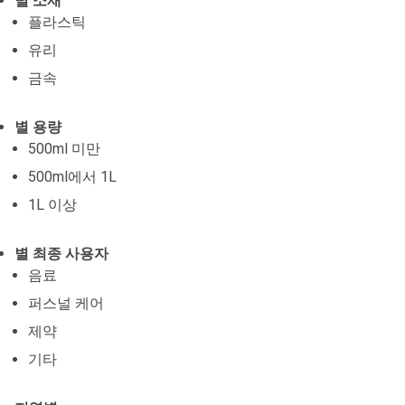
별 소재
플라스틱
유리
금속
별 용량
500ml 미만
500ml에서 1L
1L 이상
별 최종 사용자
음료
퍼스널 케어
제약
기타