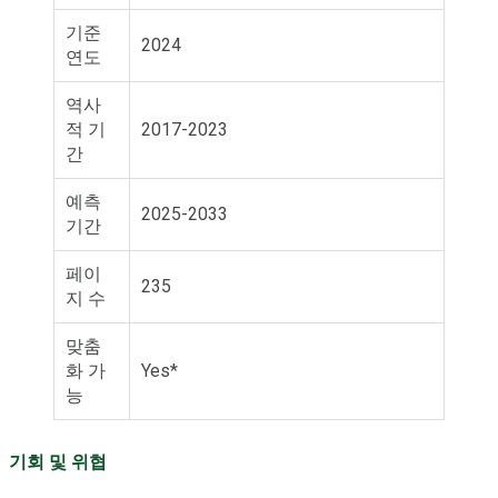
기준
2024
연도
역사
적 기
2017-2023
간
예측
2025-2033
기간
페이
235
지 수
맞춤
화 가
Yes*
능
기회 및 위협