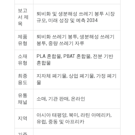
보고
퇴비화 및 생분해성 쓰레기 봉투 시장
서 제
규모, 미래 성장 및 예측 2034
목
제품
퇴비화 쓰레기 봉투, 생분해성 쓰레기
유형
봉투, 중량 쓰레기 자루
소재
PLA 혼합물, PBAT 혼합물, 전분 기반
유형
혼합물
최종
지자체 폐기물, 상업 폐기물, 가정 폐기
용도
물
유통
소매, 기관 판매, 온라인
채널
아시아 태평양, 북미, 라틴 아메리카,
지역
유럽, 중동 및 아프리카
기준