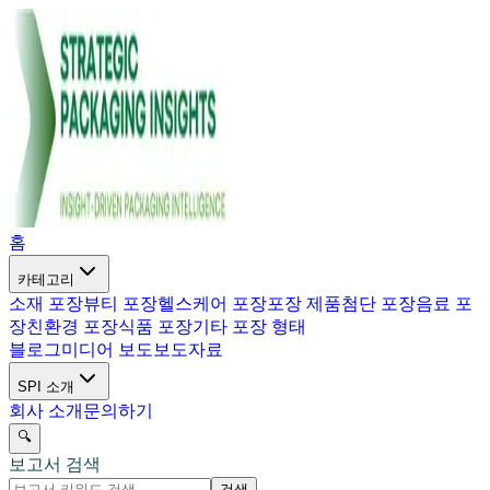
홈
카테고리
소재 포장
뷰티 포장
헬스케어 포장
포장 제품
첨단 포장
음료 포
장
친환경 포장
식품 포장
기타 포장 형태
블로그
미디어 보도
보도자료
SPI 소개
회사 소개
문의하기
🔍
보고서 검색
검색