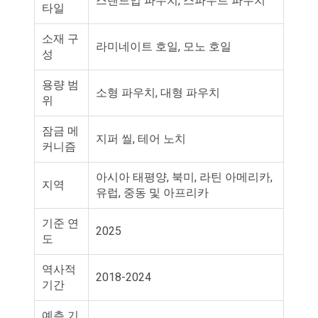
스탠드업 파우치, 스파우트 파우치
타일
소재 구
라미네이트 호일, 모노 호일
성
용량 범
소형 파우치, 대형 파우치
위
잠금 메
지퍼 씰, 테어 노치
커니즘
아시아 태평양, 북미, 라틴 아메리카,
지역
유럽, 중동 및 아프리카
기준 연
2025
도
역사적
2018-2024
기간
예측 기