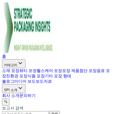
홈
카테고리
소재 포장
뷰티 포장
헬스케어 포장
포장 제품
첨단 포장
음료 포
장
친환경 포장
식품 포장
기타 포장 형태
블로그
미디어 보도
보도자료
SPI 소개
회사 소개
문의하기
🔍
보고서 검색
검색