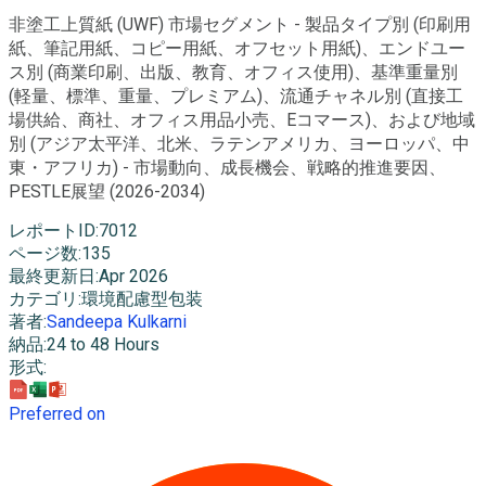
非塗工上質紙 (UWF) 市場セグメント - 製品タイプ別 (印刷用
紙、筆記用紙、コピー用紙、オフセット用紙)、エンドユー
ス別 (商業印刷、出版、教育、オフィス使用)、基準重量別
(軽量、標準、重量、プレミアム)、流通チャネル別 (直接工
場供給、商社、オフィス用品小売、Eコマース)、および地域
別 (アジア太平洋、北米、ラテンアメリカ、ヨーロッパ、中
東・アフリカ) - 市場動向、成長機会、戦略的推進要因、
PESTLE展望 (2026-2034)
レポートID
:
7012
ページ数
:
135
最終更新日
:
Apr 2026
カテゴリ
:
環境配慮型包装
著者
:
Sandeepa Kulkarni
納品
:
24 to 48 Hours
形式
:
Preferred on