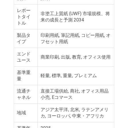
レポー
非塗工上質紙 (UWF) 市場規模、将
トタイ
来の成長と予測 2034
トル
製品タ
印刷用紙, 筆記用紙, コピー用紙, オ
イプ
フセット用紙
エンド
商業印刷, 出版, 教育, オフィス使用
ユース
基準重
軽量, 標準, 重量, プレミアム
量
流通チ
直接工場供給, 商社, オフィス用品
ャネル
小売, Eコマース
アジア太平洋, 北米, ラテンアメリ
地域
カ, ヨーロッパ, 中東・アフリカ