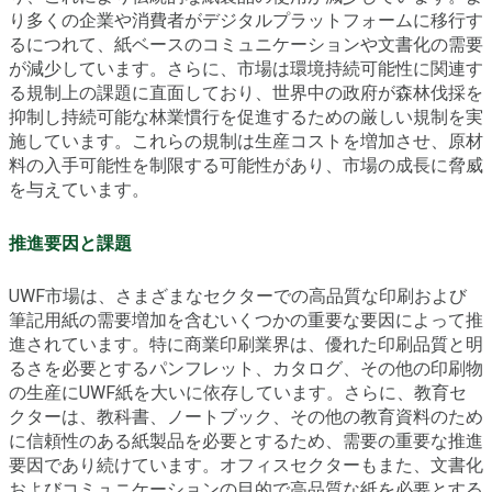
り多くの企業や消費者がデジタルプラットフォームに移行す
るにつれて、紙ベースのコミュニケーションや文書化の需要
が減少しています。さらに、市場は環境持続可能性に関連す
る規制上の課題に直面しており、世界中の政府が森林伐採を
抑制し持続可能な林業慣行を促進するための厳しい規制を実
施しています。これらの規制は生産コストを増加させ、原材
料の入手可能性を制限する可能性があり、市場の成長に脅威
を与えています。
推進要因と課題
UWF市場は、さまざまなセクターでの高品質な印刷および
筆記用紙の需要増加を含むいくつかの重要な要因によって推
進されています。特に商業印刷業界は、優れた印刷品質と明
るさを必要とするパンフレット、カタログ、その他の印刷物
の生産にUWF紙を大いに依存しています。さらに、教育セ
クターは、教科書、ノートブック、その他の教育資料のため
に信頼性のある紙製品を必要とするため、需要の重要な推進
要因であり続けています。オフィスセクターもまた、文書化
およびコミュニケーションの目的で高品質な紙を必要とする