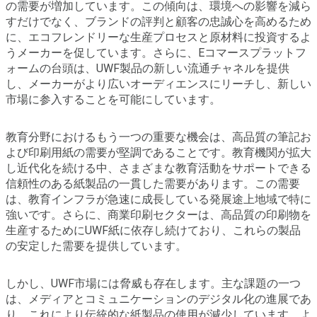
の需要が増加しています。この傾向は、環境への影響を減ら
すだけでなく、ブランドの評判と顧客の忠誠心を高めるため
に、エコフレンドリーな生産プロセスと原材料に投資するよ
うメーカーを促しています。さらに、Eコマースプラットフ
ォームの台頭は、UWF製品の新しい流通チャネルを提供
し、メーカーがより広いオーディエンスにリーチし、新しい
市場に参入することを可能にしています。
教育分野におけるもう一つの重要な機会は、高品質の筆記お
よび印刷用紙の需要が堅調であることです。教育機関が拡大
し近代化を続ける中、さまざまな教育活動をサポートできる
信頼性のある紙製品の一貫した需要があります。この需要
は、教育インフラが急速に成長している発展途上地域で特に
強いです。さらに、商業印刷セクターは、高品質の印刷物を
生産するためにUWF紙に依存し続けており、これらの製品
の安定した需要を提供しています。
しかし、UWF市場には脅威も存在します。主な課題の一つ
は、メディアとコミュニケーションのデジタル化の進展であ
り、これにより伝統的な紙製品の使用が減少しています。よ