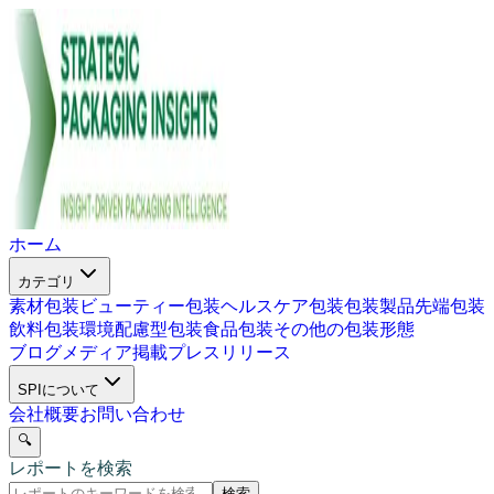
ホーム
カテゴリ
素材包装
ビューティー包装
ヘルスケア包装
包装製品
先端包装
飲料包装
環境配慮型包装
食品包装
その他の包装形態
ブログ
メディア掲載
プレスリリース
SPIについて
会社概要
お問い合わせ
🔍
レポートを検索
検索