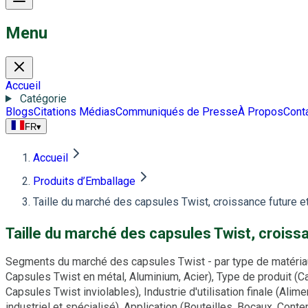
Menu
Accueil
Catégorie
Blogs
Citations Médias
Communiqués de Presse
À Propos
Cont
FR
▾
Accueil
Produits d’Emballage
Taille du marché des capsules Twist, croissance future e
Taille du marché des capsules Twist, croiss
Segments du marché des capsules Twist - par type de matériau
Capsules Twist en métal, Aluminium, Acier), Type de produit (Ca
Capsules Twist inviolables), Industrie d'utilisation finale (A
industriel et spécialisé), Application (Bouteilles, Bocaux, Con