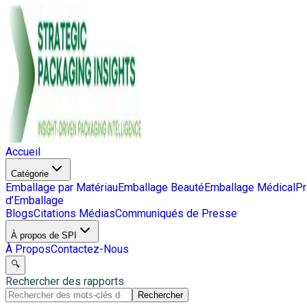
Accueil
Catégorie
Emballage par Matériau
Emballage Beauté
Emballage Médical
Pr
d’Emballage
Blogs
Citations Médias
Communiqués de Presse
À propos de SPI
À Propos
Contactez-Nous
🔍
Rechercher des rapports
Rechercher