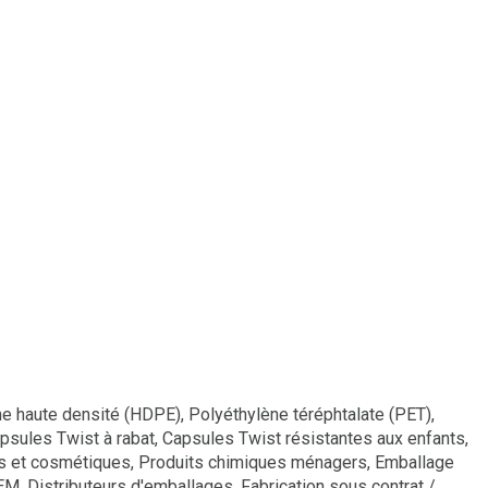
e haute densité (HDPE), Polyéthylène téréphtalate (PET),
apsules Twist à rabat, Capsules Twist résistantes aux enfants,
nels et cosmétiques, Produits chimiques ménagers, Emballage
OEM, Distributeurs d'emballages, Fabrication sous contrat /