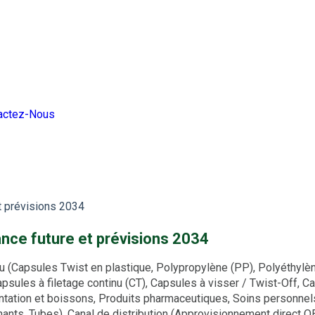
actez-Nous
t prévisions 2034
ance future et prévisions 2034
 (Capsules Twist en plastique, Polypropylène (PP), Polyéthylèn
psules à filetage continu (CT), Capsules à visser / Twist-Off, C
limentation et boissons, Produits pharmaceutiques, Soins person
tenants, Tubes), Canal de distribution (Approvisionnement direct 