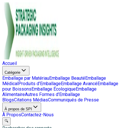
Accueil
Catégorie
Emballage par Matériau
Emballage Beauté
Emballage
Médical
Produits d’Emballage
Emballage Avancé
Emballage
pour Boissons
Emballage Écologique
Emballage
Alimentaire
Autres Formes d’Emballage
Blogs
Citations Médias
Communiqués de Presse
À propos de SPI
À Propos
Contactez-Nous
🔍