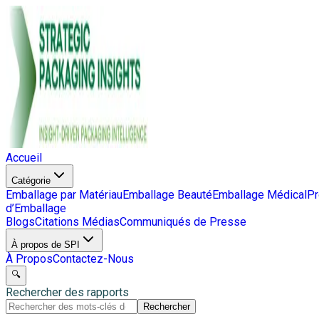
Accueil
Catégorie
Emballage par Matériau
Emballage Beauté
Emballage Médical
Pr
d’Emballage
Blogs
Citations Médias
Communiqués de Presse
À propos de SPI
À Propos
Contactez-Nous
🔍
Rechercher des rapports
Rechercher