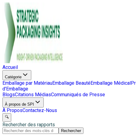
Accueil
Catégorie
Emballage par Matériau
Emballage Beauté
Emballage Médical
Pr
d’Emballage
Blogs
Citations Médias
Communiqués de Presse
À propos de SPI
À Propos
Contactez-Nous
🔍
Rechercher des rapports
Rechercher