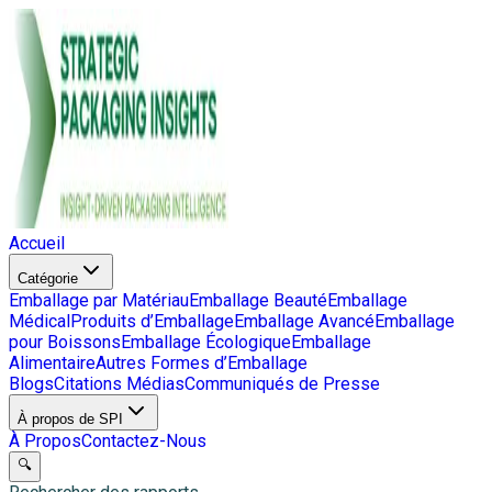
Accueil
Catégorie
Emballage par Matériau
Emballage Beauté
Emballage
Médical
Produits d’Emballage
Emballage Avancé
Emballage
pour Boissons
Emballage Écologique
Emballage
Alimentaire
Autres Formes d’Emballage
Blogs
Citations Médias
Communiqués de Presse
À propos de SPI
À Propos
Contactez-Nous
🔍