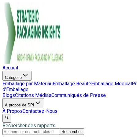
Accueil
Catégorie
Emballage par Matériau
Emballage Beauté
Emballage Médical
Pr
d’Emballage
Blogs
Citations Médias
Communiqués de Presse
À propos de SPI
À Propos
Contactez-Nous
🔍
Rechercher des rapports
Rechercher