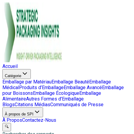
Accueil
Catégorie
Emballage par Matériau
Emballage Beauté
Emballage
Médical
Produits d’Emballage
Emballage Avancé
Emballage
pour Boissons
Emballage Écologique
Emballage
Alimentaire
Autres Formes d’Emballage
Blogs
Citations Médias
Communiqués de Presse
À propos de SPI
À Propos
Contactez-Nous
🔍