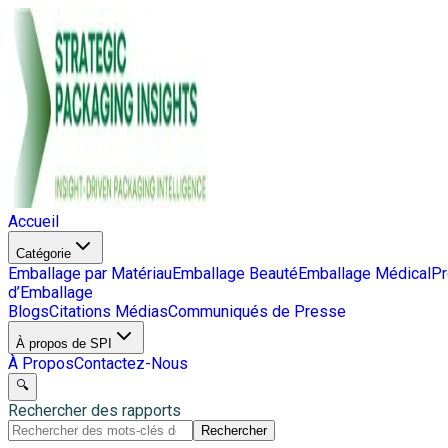
Accueil
Catégorie
Emballage par Matériau
Emballage Beauté
Emballage Médical
Pr
d’Emballage
Blogs
Citations Médias
Communiqués de Presse
À propos de SPI
À Propos
Contactez-Nous
🔍
Rechercher des rapports
Rechercher