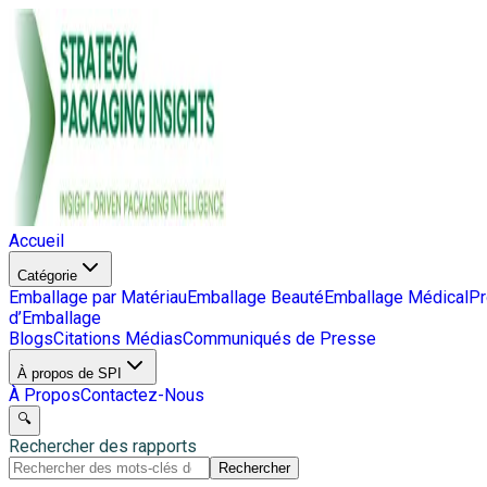
Accueil
Catégorie
Emballage par Matériau
Emballage Beauté
Emballage Médical
Pr
d’Emballage
Blogs
Citations Médias
Communiqués de Presse
À propos de SPI
À Propos
Contactez-Nous
🔍
Rechercher des rapports
Rechercher